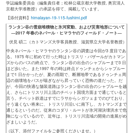
学誌編集委員会（編集責任者；松林公蔵京都大学教授, 奥宮清人
京都大学准教授）の承諾を得て、掲載しています。
【添付資料】
himalayan-19-115-fushimi.pdf
ランタン谷の雪崩堆積物と氷河変動、および災害地形について
―2017 年春のネパール・ヒマラヤのフィールド・ノート―
伏見 碩二（カトマンズ大学客員教授、滋賀県立大学名誉教授）
中央ネパール・ヒマラヤのランタン谷の調査は今回が3 度目であ
る。1975 年に初めて行った時はトリスリ・バザールがカトマン
ズからのバスの終点で、ランタン谷の出合のシャプルーまで3 日
ほど歩いた。また1997 年の時は終点ドゥンチェからシャプルー
まで1 日かかったが、夏の雨期で、断層地帯であるドゥンチェ周
辺の崩壊地をバスが喘ぎながら昇っていく恐怖の道だった。だ
が、今回の快適な舗装道路はランタン谷の出合のシャプルーを越
え、さらにトリスリ川上流のチベット国境方面まで通じていると
言う。チベット鉄道はすでにラサからシガツェまでのびており、
そう遠くない将来に、トリスリ川沿いに南下し、カトマンズまで
通じるというのだ。従来のコダリ・ルートが氷河湖決壊洪水で危
険になっているので、近年は、トリスリ川流域の開発の進展がめ
ざましいようだ。
（以下、添付ファイルをご参照くださいませ。）