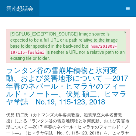
雲南懇話会
×
danger
[SIGPLUS_EXCEPTION_SOURCE] Image source is
expected to be a full URL or a path relative to the image
base folder specified in the back-end but
hsm/201803-
is neither a URL nor a relative path to an
19/115-fushimi
existing file or folder.
ランタン谷の雪崩堆積物と氷河変
動、および災害地形について ―2017
年春のネパール・ヒマラヤのフィー
ルド・ノート―、伏見 碩二、ヒマラ
ヤ学誌 No.19, 115-123, 2018
伏見 碩二氏（カトマンズ大学客員教授、滋賀県立大学名誉教
授）による『ランタン谷の雪崩堆積物と氷河変動、および災害地
形について ―2017 年春のネパール・ヒマラヤのフィールド・ノ
ート―』（ヒマラヤ学誌 No.19, 115-123, 2018）を、ヒマラヤ