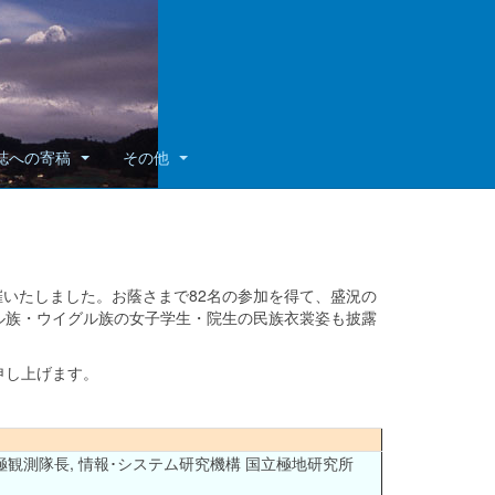
誌への寄稿
その他
催いたしました。お蔭さまで82名の参加を得て、盛況の
ル族・ウイグル族の女子学生・院生の民族衣裳姿も披露
申し上げます。
極観測隊長, 情報･システム研究機構 国立極地研究所