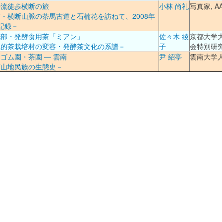
併流徒歩横断の旅
小林 尚礼
写真家, A
・横断山脈の茶馬古道と石楠花を訪ねて、2008年
記録－
北部・発酵食用茶「ミアン」
佐々木 綾
京都大学
統的茶栽培村の変容・発酵茶文化の系譜－
子
会特別研
ゴム園・茶園 ― 雲南
尹 紹亭
雲南大学
南山地民族の生態史－