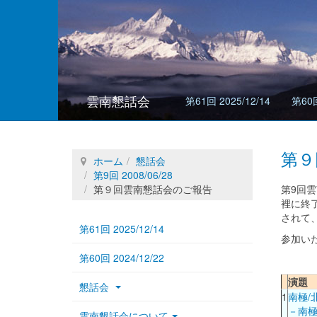
雲南懇話会
第61回 2025/12/14
第60回
第９
ホーム
懇話会
第9回 2008/06/28
第９回雲南懇話会のご報告
第9回
裡に終
されて
第61回 2025/12/14
参加い
第60回 2024/12/22
演題
懇話会
1
南極/
－南極
雲南懇話会について