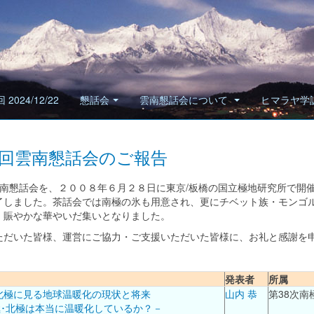
 2024/12/22
懇話会
雲南懇話会について
ヒマラヤ学
回雲南懇話会のご報告
雲南懇話会を、２００８年６月２８日に東京/板橋の国立極地研究所で開
了しました。茶話会では南極の氷も用意され、更にチベット族・モンゴ
、賑やかな華やいだ集いとなりました。
ただいた皆様、運営にご協力・ご支援いただいた皆様に、お礼と感謝を
発表者
所属
北極に見る地球温暖化の現状と将来
山内 恭
第38次南
･北極は本当に温暖化しているか？－