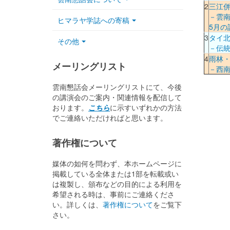
2
三江
－雲南
ヒマラヤ学誌への寄稿
5月の
3
タイ
その他
－伝
4
雨林・
メーリングリスト
－西
雲南懇話会メーリングリストにて、今後
の講演会のご案内・関連情報を配信して
おります。
こちら
に示すいずれかの方法
でご連絡いただければと思います。
著作権について
媒体の如何を問わず、本ホームページに
掲載している全体または1部を転載或い
は複製し、頒布などの目的による利用を
希望される時は、事前にご連絡くださ
い。詳しくは、
著作権について
をご覧下
さい。