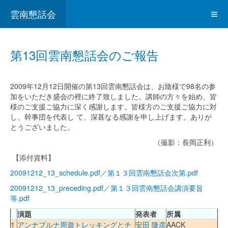
雲南懇話会
第13回雲南懇話会のご報告
2009年12月12日開催の第13回雲南懇話会は、お陰様で98名の参
加をいただき盛会の裡に終了致しました。講師の方々を始め、皆
様のご支援ご協力に深く感謝します。皆様方のご支援ご協力に対
し、幹事団を代表し て、深甚なる感謝を申し上げます。ありが
とうございました。
（撮影：長岡正利）
【添付資料】
20091212_13_schedule.pdf／第１３回雲南懇話会次第.pdf
20091212_13_preceding.pdf／第１３回雲南懇話会講演要旨
等.pdf
演題
発表者
所属
1
アンナプルナ周遊トレッキングとチ
安田 隆彦
AACK