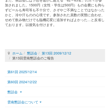
また、茶話会には予想を遥かに超える「62～63名」の方々が参
加されました。1500円（女性・学生は500円）もの会費にも拘ら
ずビールも寿司等も不十分で、さぞやご不満なことではなかった
かと、冷や汗ものの心境です。参加された員数の実態に合わせ、
せめて飲み物だけでも臨機応変に追加すればよかった…と反省し
ております。以後気を付けます。
ホーム
懇話会
第13回 2009/12/12
第13回雲南懇話会のご報告
第61回 2025/12/14
第60回 2024/12/22
懇話会
雲南懇話会について