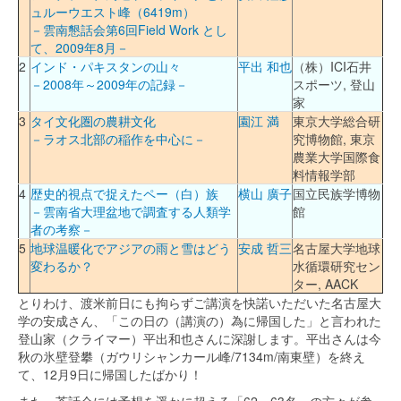
ュルーウエスト峰（6419m）
－雲南懇話会第6回Field Work とし
て、2009年8月－
2
インド・パキスタンの山々
平出 和也
（株）ICI石井
－2008年～2009年の記録－
スポーツ, 登山
家
3
タイ文化圏の農耕文化
園江 満
東京大学総合研
－ラオス北部の稲作を中心に－
究博物館, 東京
農業大学国際食
料情報学部
4
歴史的視点で捉えたペー（白）族
横山 廣子
国立民族学博物
－雲南省大理盆地で調査する人類学
館
者の考察－
5
地球温暖化でアジアの雨と雪はどう
安成 哲三
名古屋大学地球
変わるか？
水循環研究セン
ター, AACK
とりわけ、渡米前日にも拘らずご講演を快諾いただいた名古屋大
学の安成さん、「この日の（講演の）為に帰国した」と言われた
登山家（クライマー）平出和也さんに深謝します。平出さんは今
秋の氷壁登攀（ガウリシャンカール峰/7134m/南東壁）を終え
て、12月9日に帰国したばかり！