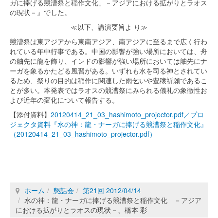
ガに捧げる競漕祭と稲作文化」－アジアにおける拡がりとラオス
の現状－』でした。
≪以下、講演要旨よ り≫
競漕祭は東アジアから東南アジア、南アジアに至るまで広く行わ
れている年中行事である。中国の影響が強い場所においては、舟
の舳先に龍を飾り、インドの影響が強い場所においては舳先にナ
ーガを象るかたどる風習がある。いずれも水を司る神とされてい
るため、祭りの目的は稲作に関連した雨乞いや豊穣祈願であるこ
とが多い。本発表ではラオスの競漕祭にみられる儀礼の象徴性お
よび近年の変化について報告する。
【添付資料】
20120414_21_03_hashimoto_projector.pdf／プロ
ジェクタ資料『水の神：龍・ナーガに捧げる競漕祭と稲作文化』
（20120414_21_03_hashimoto_projector.pdf）
ホーム
懇話会
第21回 2012/04/14
水の神：龍・ナーガに捧げる競漕祭と稲作文化 －アジア
における拡がりとラオスの現状－、橋本 彩