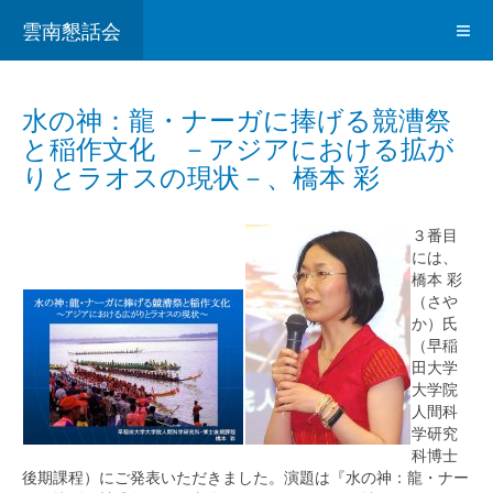
雲南懇話会
水の神：龍・ナーガに捧げる競漕祭
と稲作文化 －アジアにおける拡が
りとラオスの現状－、橋本 彩
３番目
には、
橋本 彩
（さや
か）氏
（早稲
田大学
大学院
人間科
学研究
科博士
後期課程）にご発表いただきました。演題は『水の神：龍・ナー