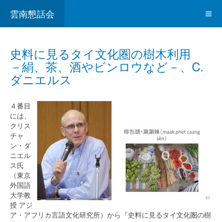
雲南懇話会
史料に見るタイ文化圏の樹木利用
－絹、茶、酒やビンロウなど－、C.
ダニエルス
４番目
には、
クリス
チャ
ン・ダ
ニエル
ス氏
（東京
外国語
大学教
授 アジ
ア・アフリカ言語文化研究所）から『史料に見るタイ文化圏の樹