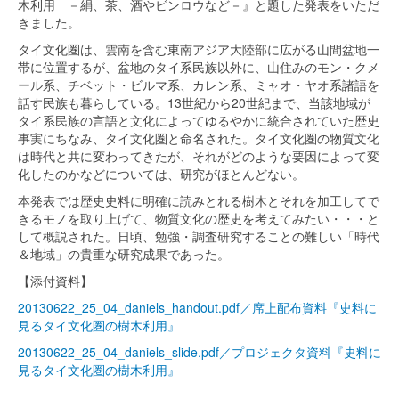
木利用 －絹、茶、酒やビンロウなど－』と題した発表をいただ
きました。
タイ文化圏は、雲南を含む東南アジア大陸部に広がる山間盆地一
帯に位置するが、盆地のタイ系民族以外に、山住みのモン・クメ
ール系、チベット・ビルマ系、カレン系、ミャオ・ヤオ系諸語を
話す民族も暮らしている。13世紀から20世紀まで、当該地域が
タイ系民族の言語と文化によってゆるやかに統合されていた歴史
事実にちなみ、タイ文化圏と命名された。タイ文化圏の物質文化
は時代と共に変わってきたが、それがどのような要因によって変
化したのかなどについては、研究がほとんどない。
本発表では歴史史料に明確に読みとれる樹木とそれを加工してで
きるモノを取り上げて、物質文化の歴史を考えてみたい・・・と
して概説された。日頃、勉強・調査研究することの難しい「時代
＆地域」の貴重な研究成果であった。
【添付資料】
20130622_25_04_daniels_handout.pdf／席上配布資料『史料に
見るタイ文化圏の樹木利用』
20130622_25_04_daniels_slide.pdf／プロジェクタ資料『史料に
見るタイ文化圏の樹木利用』