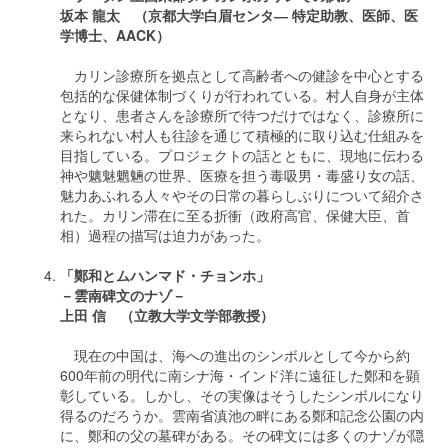
坂本 龍太 （京都大学白眉センタ― 特定助教、医師、医
学博士、AACK）
カリン診療所を拠点として高齢者への健診を中心とする
包括的な保健体制づくりが行われている。村人自身が主体
となり、患者さんを診療所で待つだけではなく、診療所に
来られない村人も往診を通じて積極的に取り込む仕組みを
目指している。プロジェクトの話とともに、現地に伝わる
神や魑魅魍魎の世界、医療を担う毒吸男・毒盛り女の話、
魅力あふれる人々やその日常の暮らしぶりについて紹介さ
れた。カリン滞在に至る折衝（政府高官、保健大臣、首
相）過程の描写は迫力があった。
「鄭和とムハンマド・チョンホ」
－雲南碑文のナゾ－
上田 信 （立教大学文学部教授）
現在の中国は、海への進出のシンボルとして今から約
600年前の明代に南シナ海・インド洋に遠征した鄭和を顕
彰している。しかし、その実像はそうしたシンボルになり
得るのだろうか。雲南省滇池の畔にある鄭和記念公園の内
に、鄭和の父の墓碑がある。その碑文には多くのナゾが隠