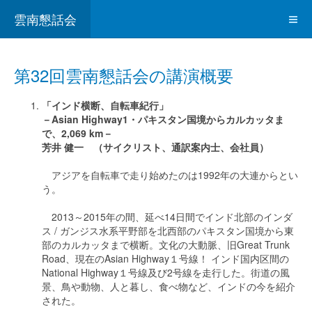
雲南懇話会
第32回雲南懇話会の講演概要
「インド横断、自転車紀行」
－Asian Highway1・パキスタン国境からカルカッタま
で、2,069 km－
芳井 健一 （
サイクリスト、通訳案内士、会社員
）
アジアを自転車で走り始めたのは1992年の大連からとい
う。
2013～2015年の間、延べ14日間でインド北部のインダ
ス / ガンジス水系平野部を北西部のパキスタン国境から東
部のカルカッタまで横断。文化の大動脈、旧Great Trunk
Road、現在のAsian Highway１号線！ インド国内区間の
National Highway１号線及び2号線を走行した。街道の風
景、鳥や動物、人と暮し、食べ物など、インドの今を紹介
された。