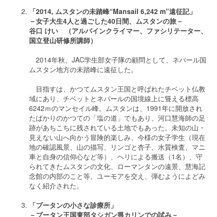
「2014, ムスタンの未踏峰“Mansail 6,242 m”遠征記」
－女子大生4人と過ごした40日間、ムスタンの旅－
谷口 けい （アルパインクライマー、ファシリテーター、
国立登山研修所講師）
2014年秋、JAC学生部女子隊の顧問として、ネパール国
ムスタン地方の未踏峰に遠征した。
目指すは、かつてムスタン王国と呼ばれたチベット仏教
域にあり、チベットとネパールの国境線上に聳える標高
6242ｍのマンセイル峰。ムスタンは、1991年に開放され
たばかりのかつての「塩の道」でもあり、河口慧海師の足
跡があちこちに残されている土地でもあった。未知の山・
見えない山へ向かう冒険的楽しみ、今様の女子学生（現在
地の確認風景、山の描写、リンゴと杏子、水質検査、マニ
車と自身の信仰心など等）、ヘリによる搬送（1名）、守
られてきたムスタンの文化、ローマンタンの遠景、慧海記
念館の内部のこと等、ユーモアを交え、弾むようによどみ
なく紹介された。
「ブータンの小さな診療所」
－ブータン王国東部タシガン県カリンでの試み－