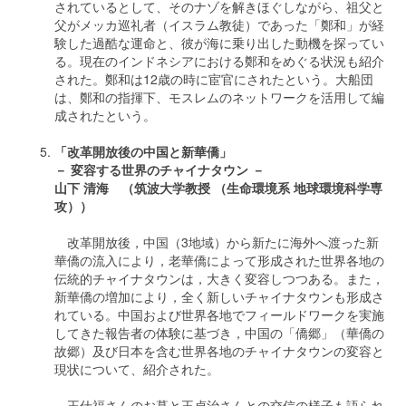
されているとして、そのナゾを解きほぐしながら、祖父と
父がメッカ巡礼者（イスラム教徒）であった「鄭和」が経
験した過酷な運命と、彼が海に乗り出した動機を探ってい
る。現在のインドネシアにおける鄭和をめぐる状況も紹介
された。鄭和は12歳の時に宦官にされたという。大船団
は、鄭和の指揮下、モスレムのネットワークを活用して編
成されたという。
「改革開放後の中国と新華僑
」
－ 変容する世界のチャイナタウン
－
山下 清海 （筑波大学教授 （生命環境系 地球環境科学専
攻
）
）
改革開放後，中国（3地域）から新たに海外へ渡った新
華僑の流入により，老華僑によって形成された世界各地の
伝統的チャイナタウンは，大きく変容しつつある。また，
新華僑の増加により，全く新しいチャイナタウンも形成さ
れている。中国および世界各地でフィールドワークを実施
してきた報告者の体験に基づき，中国の「僑郷」（華僑の
故郷）及び日本を含む世界各地のチャイナタウンの変容と
現状について、紹介された。
王仕福さんのお墓と王貞治さんとの交信の様子も語られ