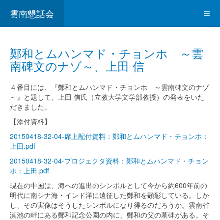
雲南懇話会
鄭和とムハンマド・チョンホ ～雲
南碑文のナゾ～、上田 信
４番目には、『鄭和とムハンマド・チョンホ ～雲南碑文のナゾ
～』と題して、上田 信氏（立教大学文学部教授）の発表をいた
だきました。
【添付資料】
20150418-32-04-席上配付資料：鄭和とムハンマド・チョンホ：
上田.pdf
20150418-32-04-プロジェクタ資料：鄭和とムハンマド・チョン
ホ：上田.pdf
現在の中国は、海への進出のシンボルとして今から約600年前の
明代に南シナ海・インド洋に遠征した鄭和を顕彰している。しか
し、その実像はそうしたシンボルになり得るのだろうか。雲南省
滇池の畔にある鄭和記念公園の内に、鄭和の父の墓碑がある。そ