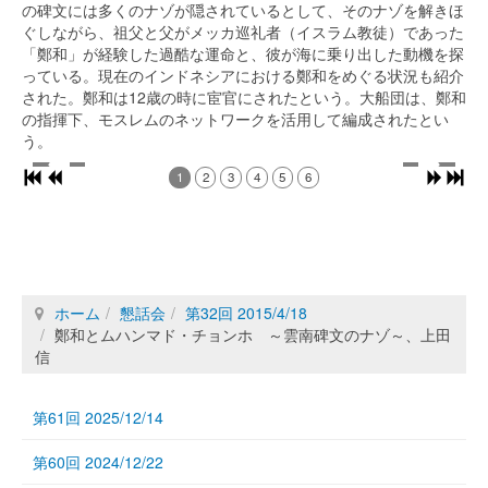
の碑文には多くのナゾが隠されているとして、そのナゾを解きほ
ぐしながら、祖父と父がメッカ巡礼者（イスラム教徒）であった
「鄭和」が経験した過酷な運命と、彼が海に乗り出した動機を探
っている。現在のインドネシアにおける鄭和をめぐる状況も紹介
された。鄭和は12歳の時に宦官にされたという。大船団は、鄭和
の指揮下、モスレムのネットワークを活用して編成されたとい
う。
1
2
3
4
5
6
ホーム
懇話会
第32回 2015/4/18
鄭和とムハンマド・チョンホ ～雲南碑文のナゾ～、上田
信
第61回 2025/12/14
第60回 2024/12/22