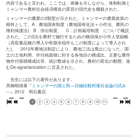
内容であると言われ、ここでは、画像を示しながら、体制転換と
ミャンマー農村社会経済構造の変容の現代史を概観された。
ミャンマーの農業の3類型が示された。ミャンマーの農業政策の
根幹として、A．農地国有制度（農地国有化法＋小作法、農民の
権利保護法)、B．供出制度、 C．計画栽培制度 について概説
された。この3法を農村で施行するための橋頭保が小作人登録帳
（高収量品種の導入や乾期水稲作もこの制度によって導入され
た)。 2012年農地法制定により、農地三法は廃止になった。国
土の土地利用、作付純面積に対する各地目の構成比、主要な農作
物作付面積構成比等、統計数値を示され、農村の変化の動態、進
むDe-agrarianization に言及された。
先生には以下の著作があります。
髙橋昭雄著『
ミャンマーの国と民―日緬比較村落社会論の試み
―
』2012 明石書店.
1
2
3
4
5
6
7
8
9
10
11