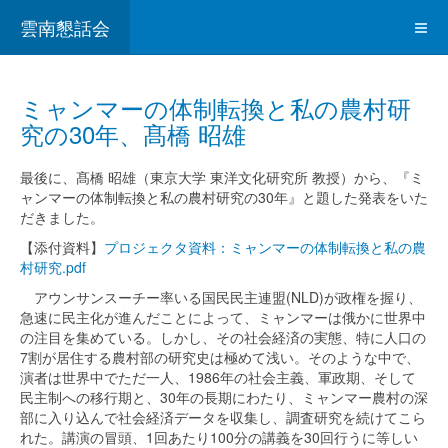
雲南懇話会
ミャンマーの体制転換と私の農村研
究の30年、髙橋 昭雄
最後に、髙橋 昭雄（東京大学 東洋文化研究所 教授）から、『ミ
ャンマーの体制転換と私の農村研究の30年』と題した発表をいた
だきました。
【添付資料】
プロジェクタ資料：ミャンマーの体制転換と私の農
村研究.pdf
アウンサンスーチー率いる国民民主連盟(NLD)が政権を握り、
急速に民主化が進んだことによって、ミャンマーは俄かに世界中
の注目を集めている。しかし、その社会経済の実態、特に人口の
7割が居住する農村部の研究史は極めて浅い。そのような中で、
演者は世界中でただ一人、1986年の社会主義、軍政期、そして
民主制への移行期と、30年の長期にわたり、ミャンマー農村の深
部に入り込んで社会経済データを収集し、調査研究を続けてこら
れた。講演の冒頭、1回あたり100分の講義を30回行うに等しい