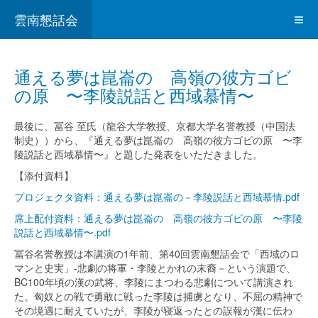
雲南懇話会
通える夢は崑崙の 高嶺の彼方ゴビ
の原 〜李陵説話と西域慕情〜
最後に、冨谷 至氏（龍谷大学教授、京都大学名誉教授（中国法
制史））から、『通える夢は崑崙の 高嶺の彼方ゴビの原 〜李
陵説話と西域慕情〜』と題した発表をいただきました。
【添付資料】
プロジェクタ資料：通える夢は崑崙の－李陵説話と西域慕情.pdf
席上配付資料：通える夢は崑崙の 高嶺の彼方ゴビの原 〜李陵
説話と西域慕情〜.pdf
冨谷名誉教授は本講演の1年前、第40回雲南懇話会で「西域のロ
マンと史実」‐悲劇の将軍・李陵とかれの末裔－という演題で、
BC100年頃の漢の武将、李陵にまつわる悲劇について講演され
た。匈奴との戦で勇敢に戦った李陵は捕虜となり、不屈の精神で
その境遇に耐えていたが、李陵が寝返ったとの誤報が漢に伝わ