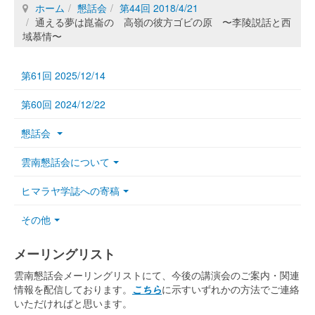
ホーム
懇話会
第44回 2018/4/21
通える夢は崑崙の 高嶺の彼方ゴビの原 〜李陵説話と西
域慕情〜
第61回 2025/12/14
第60回 2024/12/22
懇話会
雲南懇話会について
ヒマラヤ学誌への寄稿
その他
メーリングリスト
雲南懇話会メーリングリストにて、今後の講演会のご案内・関連
情報を配信しております。
こちら
に示すいずれかの方法でご連絡
いただければと思います。