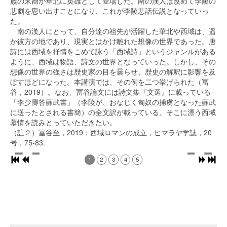
族の末裔が華北に英雄として登場した。南の漢人は改めて李陵の
悲劇を思い出すことになり、これが李陵悲話伝説となっていっ
た。
南の漢人にとって、自分達の祖先が活躍した華北や西域は、遥
か彼方の地であり、現実とはかけ離れた想像の世界であった。唐
詩には西域を抒情をこめて詠う「西域詩」というジャンルがある
ように、西域は物語、詩文の世界となっていった。しかし、その
想像の世界の強さは歴史家の目を曇らせ、歴史の解釈に影響を及
ぼすほどになった。本講演では、その例を二つ挙げられた（冨
谷，2019）。なお、冨谷論文には詩文集『文選』に載っている
「李少卿答蘇武書」（李陵が、おなじく匈奴の捕虜となった蘇武
に送ったとされる書簡）の全文訳が載っている。そこに漂う西域
慕情を読みとっていただきたい。
（註２）冨谷至，2019：西域ロマンの成立，ヒマラヤ学誌，20
号，75-83.
1
2
3
4
5