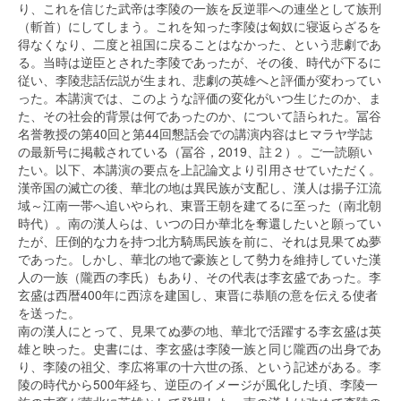
り、これを信じた武帝は李陵の一族を反逆罪への連坐として族刑
（斬首）にしてしまう。これを知った李陵は匈奴に寝返らざるを
得なくなり、二度と祖国に戻ることはなかった、という悲劇であ
る。当時は逆臣とされた李陵であったが、その後、時代が下るに
従い、李陵悲話伝説が生まれ、悲劇の英雄へと評価が変わってい
った。本講演では、このような評価の変化がいつ生じたのか、ま
た、その社会的背景は何であったのか、について語られた。冨谷
名誉教授の第40回と第44回懇話会での講演内容はヒマラヤ学誌
の最新号に掲載されている（冨谷，2019、註２）。ご一読願い
たい。以下、本講演の要点を上記論文より引用させていただく。
漢帝国の滅亡の後、華北の地は異民族が支配し、漢人は揚子江流
域～江南一帯へ追いやられ、東晋王朝を建てるに至った（南北朝
時代）。南の漢人らは、いつの日か華北を奪還したいと願ってい
たが、圧倒的な力を持つ北方騎馬民族を前に、それは見果てぬ夢
であった。しかし、華北の地で豪族として勢力を維持していた漢
人の一族（隴西の李氏）もあり、その代表は李玄盛であった。李
玄盛は西暦400年に西涼を建国し、東晋に恭順の意を伝える使者
を送った。
南の漢人にとって、見果てぬ夢の地、華北で活躍する李玄盛は英
雄と映った。史書には、李玄盛は李陵一族と同じ隴西の出身であ
り、李陵の祖父、李広将軍の十六世の孫、という記述がある。李
陵の時代から500年経ち、逆臣のイメージが風化した頃、李陵一