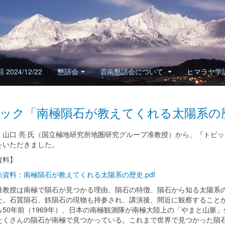
 2024/12/22
懇話会
雲南懇話会について
ヒマラヤ学
ック「南極隕石が教えてくれる太陽系の
山口 亮 氏（国立極地研究所地圏研究グループ准教授）から、『トピ
をいただきました。
資料】
資料：南極隕石が教えてくれる太陽系の歴史.pdf
教授は南極で隕石が見つかる理由、隕石の特徴、隕石から知る太陽系の
た。石質隕石、鉄隕石の現物も持参され、講演後、間近に観察すること
50年前（1969年）、日本の南極観測隊が南極大陸上の「やまと山脈
たくさんの隕石が南極で見つかっている。これまで世界で見つかった隕石は