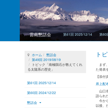
雲南懇話会
第61回 2025/12/14
第60回
トピ
ホーム
懇話会
第49回 2019/08/19
トピック「南極隕石が教えてくれ
まず、
る太陽系の歴史」
た発表
【添付
第61回 2025/12/14
席上配布
山口准
第60回 2024/12/22
語られ
今から
懇話会
以後、