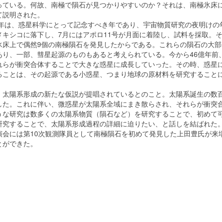
っている。何故、南極で隕石が見つかりやすいのか？それは、南極氷床
て説明された。
9年は、惑星科学にとって記念すべき年であり、宇宙物質研究の夜明けの年
メキシコに落下し、7月にはアポロ11号が月面に着陸し、試料を採取。そ
氷床上で偶然9個の南極隕石を発見したからである。これらの隕石の大
あり、一部、彗星起源のものもあると考えられている。今から46億年前
れらが衝突合体することで大きな惑星に成長していった。その時、惑星
ることは、その起源である小惑星、つまり地球の原材料を研究すること
太陽系形成の新たな仮説が提唱されているとのこと。太陽系誕生の数百
した。これに伴い、微惑星が太陽系全域にまき散らされ、それらが衝突
うな研究は数多くの太陽系物質（隕石など）を研究することで、初めて
研究することで、太陽系形成過程の詳細に迫りたい、と話しを結ばれた
会には第10次観測隊員として南極隕石を初めて発見した上田豊氏が来
とができた。