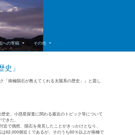
誌への寄稿
その他
歴史」
ック「南極隕石が教えてくれる太陽系の歴史」』と題し
歴史、小惑星探査に関わる最近のトピック等について
ができた。
」付近で偶然、隕石を発見したことがきっかけとなり、
62,000個近くであるが、そのうち60％以上が南極で