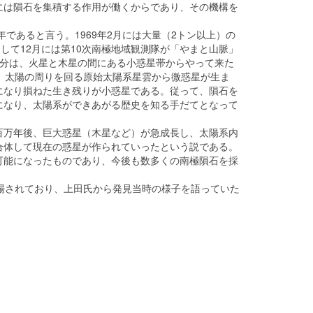
には隕石を集積する作用が働くからであり、その機構を
であると言う。1969年2月には大量（2トン以上）の
して12月には第10次南極地域観測隊が「やまと山脈」
部分は、火星と木星の間にある小惑星帯からやって来た
、太陽の周りを回る原始太陽系星雲から微惑星が生ま
になり損ねた生き残りが小惑星である。従って、隕石を
になり、太陽系ができあがる歴史を知る手だてとなって
万年後、巨大惑星（木星など）が急成長し、太陽系内
合体して現在の惑星が作られていったという説である。
可能になったものであり、今後も数多くの南極隕石を採
。
場されており、上田氏から発見当時の様子を語っていた