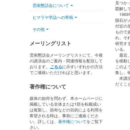
見つか
雲南懇話会について
図解し
196
ヒマラヤ学誌への寄稿
隕石が
付近の
その他
もので
れ、そ
メーリングリスト
研究す
いる。
雲南懇話会メーリングリストにて、今後
最近、
の講演会のご案内・関連情報を配信して
を移動
おります。
こちら
に示すいずれかの方法
このよ
でご連絡いただければと思います。
集し、
本講演
だくこ
著作権について
媒体の如何を問わず、本ホームページに
掲載している全体または1部を転載或い
は複製し、頒布などの目的による利用を
希望される時は、事前にご連絡くださ
い。詳しくは、
著作権について
をご覧下
さい。