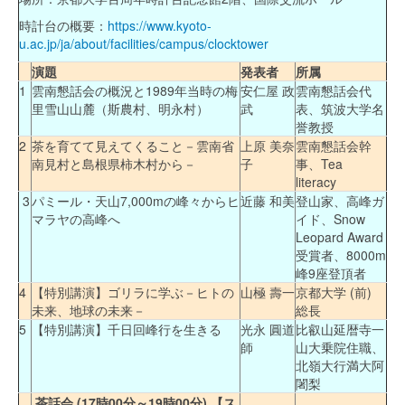
時計台の概要：
https://www.kyoto-
u.ac.jp/ja/about/facilities/campus/clocktower
演題
発表者
所属
1
雲南懇話会の概況と1989年当時の梅
安仁屋 政
雲南懇話会代
里雪山山麓（斯農村、明永村）
武
表、筑波大学名
誉教授
2
茶を育てて見えてくること－雲南省
上原 美奈
雲南懇話会幹
南見村と島根県柿木村から－
子
事、Tea
literacy
3
パミール・天山7,000mの峰々からヒ
近藤 和美
登山家、高峰ガ
マラヤの高峰へ
イド、Snow
Leopard Award
受賞者、8000m
峰9座登頂者
4
【特別講演】ゴリラに学ぶ－ヒトの
山極 壽一
京都大学 (前)
未来、地球の未来－
総長
5
【特別講演】千日回峰行を生きる
光永 圓道
比叡山延暦寺一
師
山大乗院住職、
北嶺大行満大阿
闍梨
茶話会 (17時00分～19時00分) 【ス