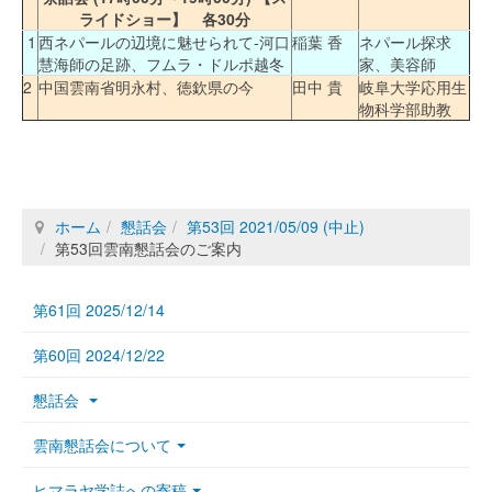
ライドショー】 各30分
1
西ネパールの辺境に魅せられて‐河口
稲葉 香
ネパール探求
慧海師の足跡、フムラ・ドルポ越冬
家、美容師
2
中国雲南省明永村、徳欽県の今
田中 貴
岐阜大学応用生
物科学部助教
ホーム
懇話会
第53回 2021/05/09 (中止)
第53回雲南懇話会のご案内
第61回 2025/12/14
第60回 2024/12/22
懇話会
雲南懇話会について
ヒマラヤ学誌への寄稿