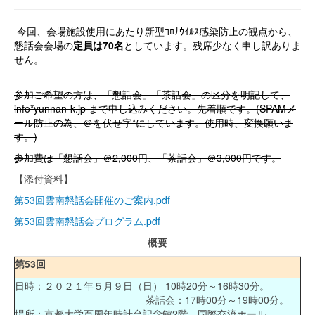
今回、会場施設使用にあたり新型ｺﾛﾅｳｲﾙｽ感染防止の観点から、
懇話会会場の
定員は70名
としています。残席少なく申し訳ありま
せん。
参加ご希望の方は、「懇話会」「茶話会」の区分を明記して、
info*yunnan-k.jp まで申し込みください。先着順です。(SPAMメ
ール防止の為、＠を伏せ字*にしています。使用時、変換願いま
す。)
参加費は「懇話会」＠2,000円、「茶話会」＠3,000円です。
【添付資料】
第53回雲南懇話会開催のご案内.pdf
第53回雲南懇話会プログラム.pdf
概要
第53回
日時；２０２１年５月９日（日）
10
時
20
分～
16
時
30
分。
茶話会：
17
時
00
分～
19
時
00
分。
場所：京都大学百周年時計台記念館
2
階、国際交流ホール