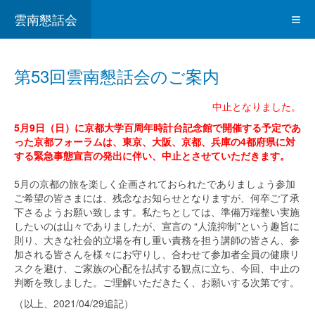
雲南懇話会
第53回雲南懇話会のご案内
中止となりました。
5月9日（日）に京都大学百周年時計台記念館で開催する予定であ
った京都フォーラムは、東京、大阪、京都、兵庫の4都府県に対
する緊急事態宣言の発出に伴い、中止とさせていただきます。
5月の京都の旅を楽しく企画されておられたでありましょう参加
ご希望の皆さまには、残念なお知らせとなりますが、何卒ご了承
下さるようお願い致します。私たちとしては、準備万端整い実施
したいのは山々でありましたが、宣言の “人流抑制”という趣旨に
則り、大きな社会的立場を有し重い責務を担う講師の皆さん、参
加される皆さんを様々にお守りし、合わせて参加者全員の健康リ
スクを避け、ご家族の心配を払拭する観点に立ち、今回、中止の
判断を致しました。ご理解いただきたく、お願いする次第です。
（以上、2021/04/29追記）