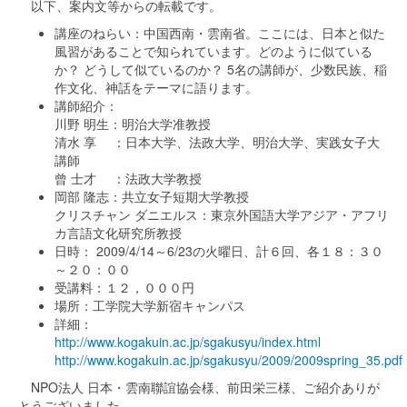
以下、案内文等からの転載です。
講座のねらい：中国西南・雲南省。ここには、日本と似た
風習があることで知られています。どのように似ている
か？ どうして似ているのか？ 5名の講師が、少数民族、稲
作文化、神話をテーマに語ります。
講師紹介：
川野 明生：明治大学准教授
清水 享 ：日本大学、法政大学、明治大学、実践女子大
講師
曾 士才 ：法政大学教授
岡部 隆志：共立女子短期大学教授
クリスチャン ダニエルス：東京外国語大学アジア・アフリ
カ言語文化研究所教授
日時： 2009/4/14～6/23の火曜日、計６回、各１８：３０
～２０：００
受講料：１２，０００円
場所：工学院大学新宿キャンパス
詳細：
http://www.kogakuin.ac.jp/sgakusyu/index.html
http://www.kogakuin.ac.jp/sgakusyu/2009/2009spring_35.pdf
NPO法人 日本・雲南聯誼協会様、前田栄三様、ご紹介ありが
とうございました。