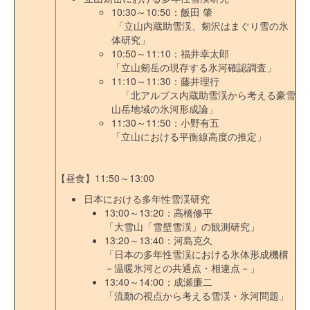
10:30～10:50：飯田 肇
「立山内蔵助雪渓、剱沢はまぐり雪の氷
体研究」
10:50～11:10：福井幸太郎
「立山剱岳の現存する氷河確認調査」
11:10～11:30：藤井理行
「北アルプス内蔵助雪渓から考える豪雪
山岳地域の氷河形成論」
11:30～11:50：小野有五
「立山における平衡線高度の推定」
【昼食】11:50～13:00
日本における多年性雪渓研究
13:00～13:20：高橋修平
「大雪山「雪壁雪渓」の観測研究」
13:20～13:40：河島克久
「日本の多年性雪渓における氷体形成機構
－温暖氷河との共通点・相違点－」
13:40～14:00：成瀬廉二
「流動の視点から考える雪渓・氷河問題」