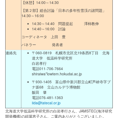
【休憩】14:00～14:30
【第２部】総合討論「日本の多年性雪渓の諸問題」
14:30～16:00
14:30～14:40 問題提起 澤柿教伸
14:40～16:00 討論
コーディネータ 上田 豊
パネラー 発表者
連絡先
〒060-0819 札幌市北区北19条西8丁目 北海
道大学 低温科学研究所
白岩孝行
電話011-706-7664
shiraiwa*lowtem.hokudai.ac.jp
〒930-1405 富山県中新川郡立山町芦峅寺字ブ
ナ坂68 立山カルデラ博物館
飯田 肇
電話076-481-1363
iida@tatecal.or.jp
北海道大学低温科学研究所の白岩孝行さん、JAMSTEC(海洋研究
開発機構)の紺屋恵子さん、ご案内ありがとうございました。