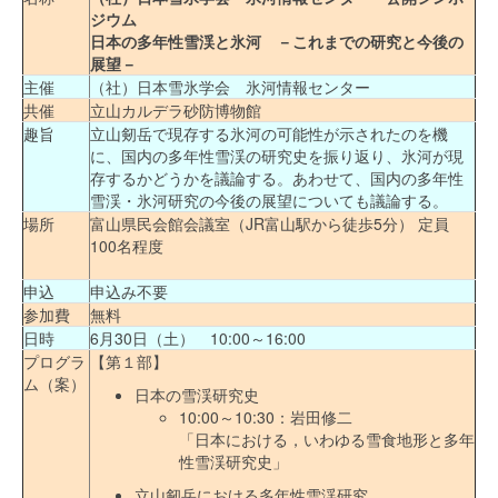
ジウム
日本の多年性雪渓と氷河 －これまでの研究と今後の
展望－
主催
（社）日本雪氷学会 氷河情報センター
共催
立山カルデラ砂防博物館
趣旨
立山剱岳で現存する氷河の可能性が示されたのを機
に、国内の多年性雪渓の研究史を振り返り、氷河が現
存するかどうかを議論する。あわせて、国内の多年性
雪渓・氷河研究の今後の展望についても議論する。
場所
富山県民会館会議室（JR富山駅から徒歩5分） 定員
100名程度
申込
申込み不要
参加費
無料
日時
6月30日（土） 10:00～16:00
プログラ
【第１部】
ム（案）
日本の雪渓研究史
10:00～10:30：岩田修二
「日本における，いわゆる雪食地形と多年
性雪渓研究史」
立山剱岳における多年性雪渓研究