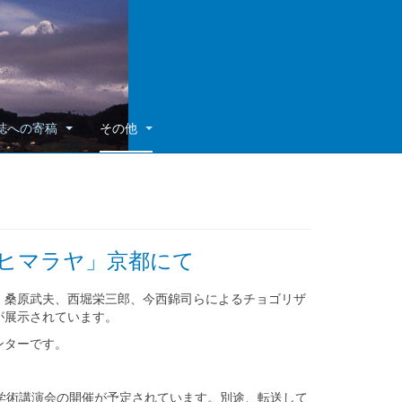
誌への寄稿
その他
南極・ヒマラヤ」京都にて
桑原武夫、西堀栄三郎、今西錦司らによるチョゴリザ
が展示されています。
ンターです。
学術講演会の開催が予定されています。別途、転送して