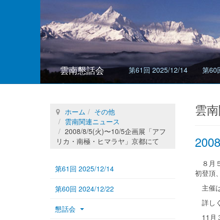
雲南懇話会
第61回 2025/12/14
第60回
雲南
ホーム
その他
雲南関連ニュース
2008/8/5(火)〜10/5企画展「アフ
20
リカ・南極・ヒマラヤ」京都にて
８月５
第61回 2025/12/14
初登頂
主催は
第60回 2024/12/22
詳しく
懇話会
11月