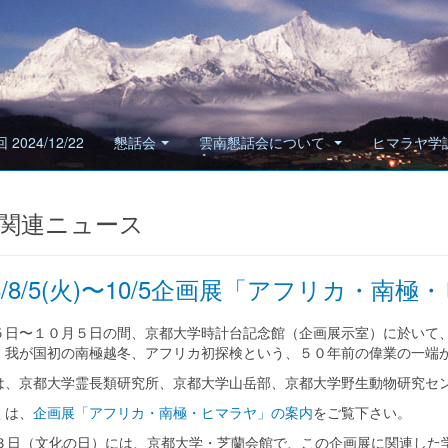
 2024/12/22
懇話会
雲南懇話会について
ヒマラヤ学
関連ニュース
08/8/5(火)〜10/5企画展「アフリカ・
日〜１０月５日の間、京都大学時計台記念館（企画展示室）に於いて、
、我が国初の南極越冬、アフリカ初探検という、５０年前の偉業の一端
、京都大学霊長類研究所、京都大学山岳部、京都大学野生動物研究セ
は、
企画展「アフリカ・南極・ヒマラヤ」の案内
をご覧下さい。
３日（文化の日）には、京都大学・芝蘭会館で、この企画展に関連した