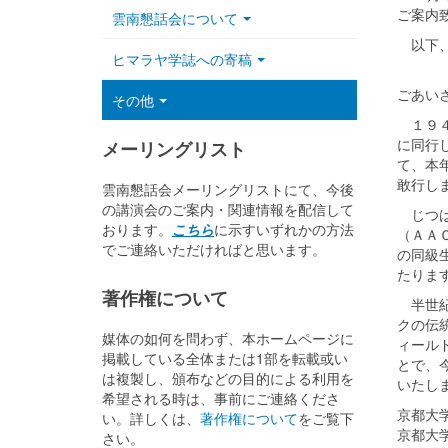
ご案内
雲南懇話会について
以下、
ヒマラヤ学誌への寄稿
ごあい
その他
１９４
に同行
メーリングリスト
て、本
敢行し
雲南懇話会メーリングリストにて、今後
の講演会のご案内・関連情報を配信して
じつは
おります。
こちら
に示すいずれかの方法
（ＡＡ
でご連絡いただければと思います。
の同級
たりま
著作権について
半世紀
クの伝
媒体の如何を問わず、本ホームページに
ィール
掲載している全体または1部を転載或い
とで、
は複製し、頒布などの目的による利用を
いたし
希望される時は、事前にご連絡くださ
京都大
い。詳しくは、
著作権について
をご覧下
京都大
さい。