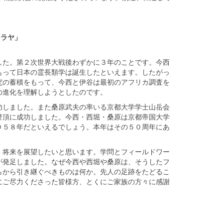
マラヤ」
た。第２次世界大戦後わずかに３年のことです。今西
もって日本の霊長類学は誕生したといえます。したがっ
究の蓄積をもって、今西と伊谷は最初のアフリカ調査を
の進化を理解しようとしたのです。
しました。また桑原武夫の率いる京都大学学士山岳会
登頂に成功しました。今西・西堀・桑原は京都帝国大学
９５８年だといえるでしょう。本年はその５０周年にあ
将来を展望したいと思います。学問とフィールドワー
が発足しました。なぜ今西や西堀や桑原は、そうしたフ
らから引き継ぐべきものは何か。先人の足跡をたどるこ
にご尽力くださった皆様方、とくにご家族の方々に感謝