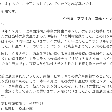
致しますので、ご予定に入れておいていただければ幸いです。
引用です。
企画展「アフリカ・南極・ヒ
さつ
８年１２月３日に今西錦司が幸島の野生ニホンザルの研究に着手しまし
したのは当時の京大生であった伊谷純一郎と川村俊蔵でした。この日を
年はその６０周年にあたります。その後、１０年にわたるニホンザル研
ました。野生ゴリラ、ついでチンパンジーに焦点をあてて、人間の社会
同じ１９５８年に、西堀栄三郎の率いる日本隊が最初の南極越冬に成功
ＣＫ）の遠征隊が、カラコラムの未踏峰チョゴリザ（７６５４ｍ）の初
生で山岳部員です。京都大学が探検大学とも称される礎を作った年が１
す。
前に展開されたアフリカ、南極、ヒマラヤでの偉業を回顧することで、
統を受け継ぐものとして、本年４月に、京都大学野生動物研究センター
ドワークを実践して、新たな研究を興したのか。われわれの世代がかれ
今一度深く考えてみたいと思います。末尾になりましたが、企画展開催
ます。
学霊長類研究所長 松沢哲郎
学山岳部長 松林公蔵