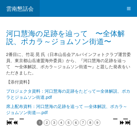
雲南懇話会
河口慧海の足跡を辿って 〜全体解
説、ポカラ～ジョムソン街道〜
2番目に、竹花 晃 氏（日本山岳会アルパインフォトクラブ運営委
員、東京都山岳連盟海外委員）から、『河口慧海の足跡を辿っ
て 〜全体解説、ポカラ～ジョムソン街道〜』と題した発表をい
ただきました。
【添付資料】
プロジェクタ資料：河口慧海の足跡をたどってー全体解説、ポカ
ラとジョムソン街道.pdf
席上配布資料：河口慧海の足跡を追って ―全体解説、ポカラ～
ジョムソン街道―.pdf
1
2
3
4
5
6
7
8
9