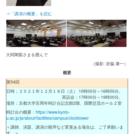
⇒「講演の概要」を読む
大阿闍梨さまを囲んで
（撮影: 岩脇 康一）
概要
第54回
日時；２０２１年１２月１８日（土）
10
時0
0
分～
16
時0
0
分。
茶話会：
17
時
00
分～
19
時
00
分。
場所：京都大学百周年時計台記念館
2
階、国際交流ホール２室
時計台の概要：
https://www.kyoto-
u.ac.jp/ja/about/facilities/campus/clocktower
＜講師、演題、講演の順序など変更ある場合は、ご了承願いま
す。＞