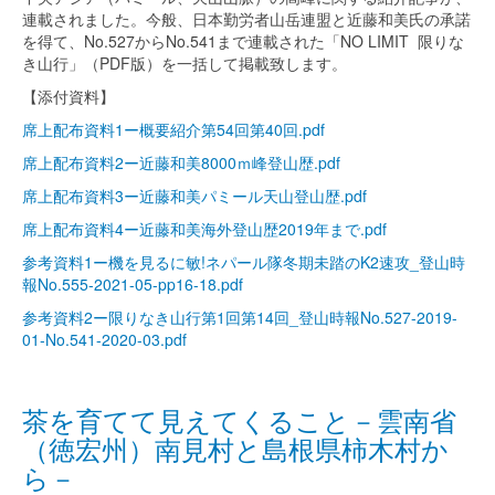
連載されました。今般、日本勤労者山岳連盟と近藤和美氏の承諾
を得て、No.527からNo.541まで連載された「NO LIMIT 限りな
き山行」（PDF版）を一括して掲載致します。
【添付資料】
席上配布資料1ー概要紹介第54回第40回.pdf
席上配布資料2ー近藤和美8000ｍ峰登山歴.pdf
席上配布資料3ー近藤和美パミール天山登山歴.pdf
席上配布資料4ー近藤和美海外登山歴2019年まで.pdf
参考資料1ー機を見るに敏!ネパール隊冬期未踏のK2速攻_登山時
報No.555-2021-05-pp16-18.pdf
参考資料2ー限りなき山行第1回第14回_登山時報No.527-2019-
01-No.541-2020-03.pdf
茶を育てて見えてくること－雲南省
（徳宏州）南見村と島根県柿木村か
ら－