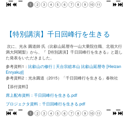
1
2
3
4
5
6
7
8
9
10
11
【特別講演】千日回峰行を生きる
次に、光永 圓道師 氏（比叡山延暦寺一山大乗院住職、北嶺大行
満大阿闍梨）から、『【特別講演】千日回峰行を生きる』と題し
た発表をいただきました。
参考資料1：
比叡山の修行 | 天台宗総本山 比叡山延暦寺 [Hieizan
Enryakuji]
参考資料2：光永圓道（2015）「千日回峰行を生きる」春秋社
【添付資料】
席上配布資料：千日回峰行を生きる.pdf
プロジェクタ資料：千日回峰行を生きる.pdf
1
2
3
4
5
6
7
8
9
10
11