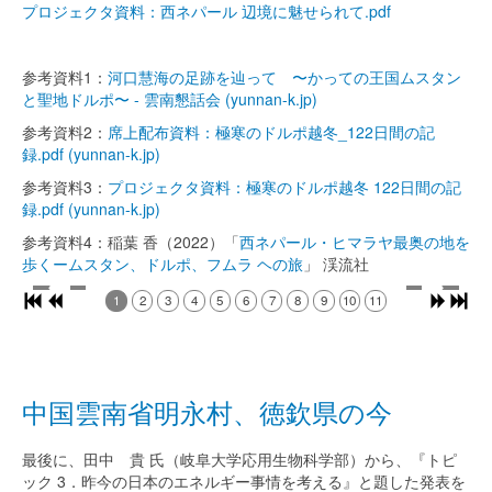
プロジェクタ資料：西ネパール 辺境に魅せられて.pdf
参考資料1：
河口慧海の足跡を辿って 〜かっての王国ムスタン
と聖地ドルポ〜 - 雲南懇話会 (yunnan-k.jp)
参考資料2：
席上配布資料：極寒のドルポ越冬_122日間の記
録.pdf (yunnan-k.jp)
参考資料3：
プロジェクタ資料：極寒のドルポ越冬 122日間の記
録.pdf (yunnan-k.jp)
参考資料4：稲葉 香（2022）「
西ネパール・ヒマラヤ最奥の地を
歩くームスタン、ドルポ、フムラ ヘの旅
」 渓流社
1
2
3
4
5
6
7
8
9
10
11
中国雲南省明永村、徳欽県の今
最後に、田中 貴 氏（岐阜大学応用生物科学部）から、『トピ
ック 3．昨今の日本のエネルギー事情を考える』と題した発表を