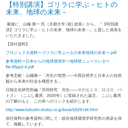
【特別講演】ゴリラに学ぶ－ヒトの
未来、地球の未来－
最後に、山極 壽一 氏（京都大学 (前) 総長）から、『【特別講
演】ゴリラに学ぶ－ヒトの未来、地球の未来－』と題した発表を
いただきました。
【添付資料】
プロジェクタ資料ーゴリラに学ぶー人の未来地球の未来ー.pdf
参考資料ー日本からの地球環境学ー地球研ニュースレター
No.85pp2-6.pdf
参考文献：山極壽一「共生の智慧――今西自然学と日本人の自然
観から未来の社会を構想する」
日独文化研究所編『共同研究 共生――そのエトス、ロゴス、パ
トス』 （こぶし書房、2020年）に収録された論文。 こぶし書房
の了解のもと、この本へのリンクを紹介します。
http://www.kobushi-shobo.co.jp/book/b529146.html
添付資料の参考資料に関して：総合地球環境学研究所の承諾を得
て、掲載しています。