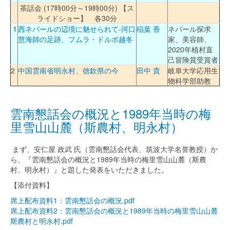
茶話会 (17時00分～19時00分) 【ス
ライドショー】 各30分
1
西ネパールの辺境に魅せられて‐河口
稲葉 香
ネパール探求
慧海師の足跡、フムラ・ドルポ越冬
家、美容師、
2020年植村直
己冒険賞受賞者
2
中国雲南省明永村、徳欽県の今
田中 貴
岐阜大学応用生
物科学部助教
雲南懇話会の概況と1989年当時の梅
里雪山山麓（斯農村、明永村）
まず、安仁屋 政武 氏（雲南懇話会代表、筑波大学名誉教授）か
ら、『雲南懇話会の概況と1989年当時の梅里雪山山麓（斯農
村、明永村）』と題した発表をいただきました。
【添付資料】
席上配布資料1：雲南懇話会の概況.pdf
席上配布資料2：雲南懇話会の概況と1989年当時の梅里雪山山麓
斯農村と明永村.pdf