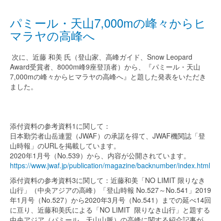
パミール・天山7,000mの峰々からヒ
マラヤの高峰へ
次に、近藤 和美 氏（登山家、高峰ガイド、Snow Leopard
Award受賞者、8000m峰9座登頂者）から、『パミール・天山
7,000mの峰々からヒマラヤの高峰へ』と題した発表をいただき
ました。
添付資料の参考資料1に関して：
日本勤労者山岳連盟（JWAF）の承諾を得て、JWAF機関誌「登
山時報」のURLを掲載しています。
2020年1月号（No.539）から、内容が公開されています。
https://www.jwaf.jp/publication/magazine/backnumber/index.html
添付資料の参考資料3に関して：近藤和美「NO LIMIT 限りなき
山行」（中央アジアの高峰）「登山時報 No.527～No.541」2019
年1月号（No.527）から2020年3月号（No.541）までの延べ14回
に亘り、近藤和美氏による「NO LIMIT 限りなき山行」と題する
中央アジア（パミール、天山山脈）の高峰に関する紹介記事が、