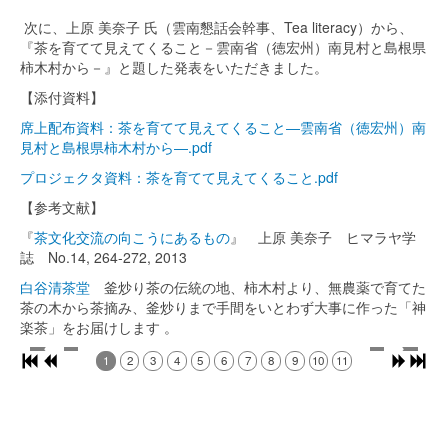
次に、上原 美奈子 氏（雲南懇話会幹事、Tea literacy）から、
『茶を育てて見えてくること－雲南省（徳宏州）南見村と島根県
柿木村から－』と題した発表をいただきました。
【添付資料】
席上配布資料：茶を育てて見えてくること―雲南省（徳宏州）南
見村と島根県柿木村から―.pdf
プロジェクタ資料：茶を育てて見えてくること.pdf
【参考文献】
『
茶文化交流の向こうにあるもの
』 上原 美奈子 ヒマラヤ学
誌 No.14, 264-272, 2013
白谷清茶堂
釜炒り茶の伝統の地、柿木村より、無農薬で育てた
茶の木から茶摘み、釜炒りまで手間をいとわず大事に作った「神
楽茶」をお届けします 。
1
2
3
4
5
6
7
8
9
10
11