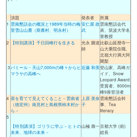
演題
発表者
所属
1
雲南懇話会の概況と1989年当時の梅
安仁屋 政
雲南懇話会代
里雪山山麓（斯農村、明永村）
武
表、筑波大学名
誉教授
2
【特別講演】千日回峰行を生きる
光永 圓道
比叡山延暦寺一
師
山大乗院住職、
北嶺大行満大阿
闍梨
3
パミール・天山7,000mの峰々からヒ
近藤 和美
登山家、高峰ガ
マラヤの高峰へ
イド、Snow
Leopard Award
受賞者、8000m
峰9座登頂者
4
茶を育てて見えてくること－雲南省
上原 美奈
雲南懇話会幹
（徳宏州）南見村と島根県柿木村か
子
事、Tea
ら－
literacy
5
【特別講演】ゴリラに学ぶ－ヒトの
山極 壽一
京都大学 (前)
未来、地球の未来－
総長