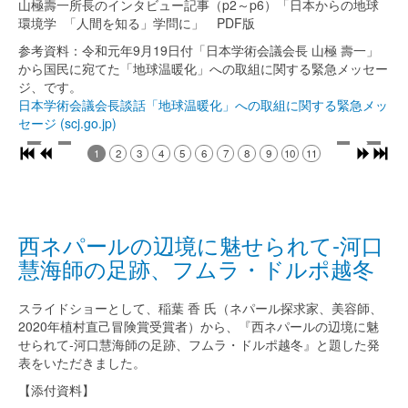
山極壽一所長のインタビュー記事（p2～p6）「日本からの地球
環境学 「人間を知る」学問に」 PDF版
参考資料：令和元年9月19日付「日本学術会議会長 山極 壽一」
から国民に宛てた「地球温暖化」への取組に関する緊急メッセー
ジ、です。
日本学術会議会長談話「地球温暖化」への取組に関する緊急メッ
セージ (scj.go.jp)
1
2
3
4
5
6
7
8
9
10
11
西ネパールの辺境に魅せられて‐河口
慧海師の足跡、フムラ・ドルポ越冬
スライドショーとして、稲葉 香 氏（ネパール探求家、美容師、
2020年植村直己冒険賞受賞者）から、『西ネパールの辺境に魅
せられて‐河口慧海師の足跡、フムラ・ドルポ越冬』と題した発
表をいただきました。
【添付資料】