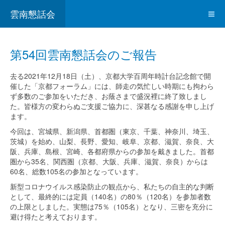
雲南懇話会
第54回雲南懇話会のご報告
去る
2021
年
12月18日（土）、京都大学百周年時計台記念館で開
催した「京都フォーラム」には、師走の気忙しい時期にも拘わら
ず多数のご参加をいただき、お蔭さまで盛況裡に終了致しまし
た。皆様方の変わらぬご支援ご協力に、深甚なる感謝を申し上げ
ます。
今回は、宮城県、新潟県、首都圏（東京、千葉、神奈川、埼玉、
茨城）を始め、山梨、長野、愛知、岐阜、京都、滋賀、奈良、大
阪、兵庫、島根、宮崎、各都府県からの参加を戴きました。首都
圏から35名、関西圏（京都、大阪、兵庫、滋賀、奈良）からは
60名、総数105名の参加となっています。
新型コロナウイルス感染防止の観点から、私たちの自主的な判断
として、最終的には定員（140名）の80％（120名）を参加者数
の上限としました。実態は75％（105名）となり、三密を充分に
避け得たと考えております。