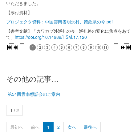
いただきました。
【添付資料】
プロジェクタ資料：中国雲南省明永村、徳欽県の今.pdf
【参考文献】「カワカブ外巡礼の今 : 巡礼路の変化に焦点をあて
て」
https://doi.org/10.14989/HSM.17.120
1
2
3
4
5
6
7
8
9
10
11
その他の記事…
第54回雲南懇話会のご案内
1 / 2
最初へ
前へ
1
2
次へ
最後へ