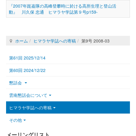
『2007年崑崙隊の高峰登攀時に於ける高所生理と登山活
動』 川久保 忠通 ヒマラヤ学誌第９号p159-
ホーム
ヒマラヤ学誌への寄稿
第9号 2008-03
第61回 2025/12/14
第60回 2024/12/22
懇話会
雲南懇話会について
ヒマラヤ学誌への寄稿
その他
メーリングリスト