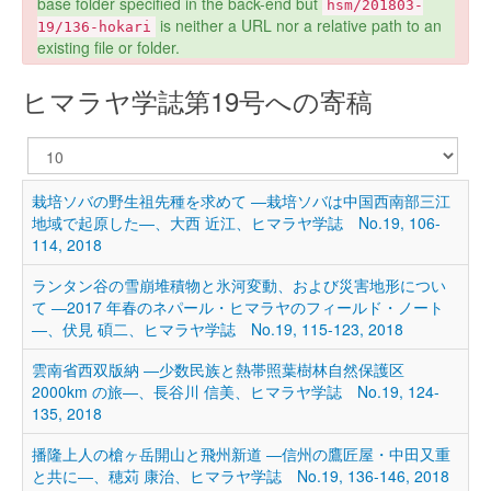
base folder specified in the back-end but
hsm/201803-
is neither a URL nor a relative path to an
19/136-hokari
existing file or folder.
ヒマラヤ学誌第19号への寄稿
表
示
数
栽培ソバの野生祖先種を求めて ―栽培ソバは中国西南部三江
地域で起原した―、大西 近江、ヒマラヤ学誌 No.19, 106-
114, 2018
ランタン谷の雪崩堆積物と氷河変動、および災害地形につい
て ―2017 年春のネパール・ヒマラヤのフィールド・ノート
―、伏見 碩二、ヒマラヤ学誌 No.19, 115-123, 2018
雲南省西双版納 ―少数民族と熱帯照葉樹林自然保護区
2000km の旅―、長谷川 信美、ヒマラヤ学誌 No.19, 124-
135, 2018
播隆上人の槍ヶ岳開山と飛州新道 ―信州の鷹匠屋・中田又重
と共に―、穂苅 康治、ヒマラヤ学誌 No.19, 136-146, 2018