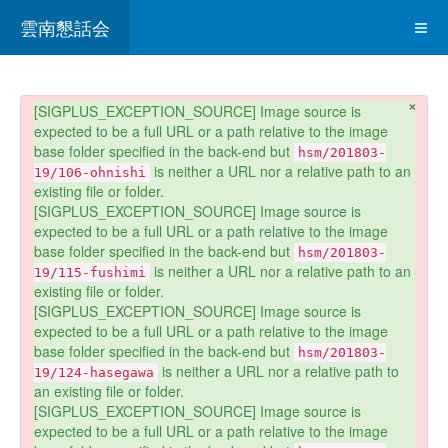
雲南懇話会
×
danger
[SIGPLUS_EXCEPTION_SOURCE] Image source is
expected to be a full URL or a path relative to the image
base folder specified in the back-end but
hsm/201803-
is neither a URL nor a relative path to an
19/106-ohnishi
existing file or folder.
[SIGPLUS_EXCEPTION_SOURCE] Image source is
expected to be a full URL or a path relative to the image
base folder specified in the back-end but
hsm/201803-
is neither a URL nor a relative path to an
19/115-fushimi
existing file or folder.
[SIGPLUS_EXCEPTION_SOURCE] Image source is
expected to be a full URL or a path relative to the image
base folder specified in the back-end but
hsm/201803-
is neither a URL nor a relative path to
19/124-hasegawa
an existing file or folder.
[SIGPLUS_EXCEPTION_SOURCE] Image source is
expected to be a full URL or a path relative to the image