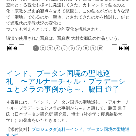
空間とする観念も様々に発達してきた。カトマンドゥ盆地の文
化・宗教を歴史的観点を交えて概観し、この盆地がどのような形
で「聖地」であるのか「聖地」とされてきたのかを検討し、併せ
て近現代の宗教状況の変化に
ついても考えるとして、歴史的変化を概観された。
講演で使用された写真は、写真家 大村次郷氏の作品という。
1
2
3
4
5
6
7
8
9
10
インド、ブータン国境の聖地巡
礼 〜アルナーチャル・プラデーシ
ュとメラの事例から～、脇田 道子
４番目には、『インド、ブータン国境の聖地巡礼 ～アルナーチ
ャル・プラデーシュとメラの事例から～』と題して、脇田 道子
氏（日本ブータン研究所 研究員、博士（社会学：慶應義塾大
学））の発表をいただきました。
【添付資料】
プロジェクタ資料ーインド、ブータン国境の聖地巡
礼.pdf