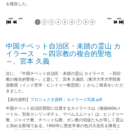
を報告した。
1
2
3
4
5
6
7
8
9
中国チベット自治区・未踏の霊山 カ
イラース ～四宗教の複合的聖地
～、宮本 久義
次に、『中国チベット自治区・未踏の霊山 カイラース ～四宗
教の複合的聖地～』と題して、宮本 久義氏（東洋大学大学院客
員教授（インド哲学・ヒンドゥー教思想））からご発表をいただ
きました。
【添付資料】
プロジェクタ資料：カイラース写真.pdf
中国チベット自治区西部に位置するカイラース山（海抜6656メ
ートル。別名カンリンポチェ、マパムユムツォ）は、ヒンドゥー
教、ジャイナ教、チベット仏教、ポン教の信徒たちが等しく霊山
と崇める聖域である。1992年に歴史学者の色川大吉氏を隊長と