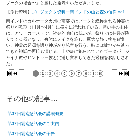
ブータの場合〜』と題した発表をいただきました。
【添付資料】
プロジェクタ資料ー南インドの山と森の信仰.pdf
南インドのカルナータカ州の南部ではブータと総称される神霊の
祭りが乾期（11月〜4月）に盛んに行われている。担い手の主体
は、アウトカーストで、社会的地位は低いが、祭りでは神霊が降
りてくる器となり、身体にメイクを施し、巨大な飾り物を背負
い、神霊の起源を語り神がかり託宣を行う。時には故地から辿っ
てきた神話の再現も演じる。山や森に祀られていたブータが、ジ
ャイナ教やヒンドゥー教と混淆し変容してきた過程をお話しされ
た。
1
2
3
4
5
6
7
8
9
10
その他の記事…
第37回雲南懇話会の講演概要
第37回雲南懇話会のご案内
第37回雲南懇話会の予告