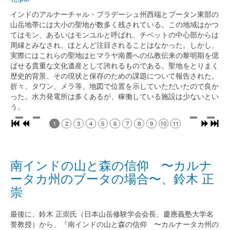
インドのアルナーチャル・プラデーシュ州西端とブータン東部の
山岳地帯には大小の聖地が数多く残されている。この地域はかつ
てはモン、あるいはモンユルと呼ばれ、チベットの中心部からは
周縁とみなされ、ほとんど注目されることはなかった。しかし、
実際にはこれらの聖地はヒマラヤ南麓への仏教伝来の黎明期を偲
ばせる貴重な文化遺産として誇れるものである。聖地をとりまく
歴史的背景、その現状と保存のための課題について報告された。
折々、タワン、メラ等、地図で位置を示していただいたので良か
った。水力発電所は多くあるが、稼働している施設は少ないとい
う。
1
2
3
4
5
6
7
8
9
10
11
南インドの山と森の信仰 〜カルナ
ータカ州のブータの場合〜、鈴木 正
崇
最後に、鈴木 正崇氏（日本山岳修験学会会長、慶應義塾大学名
誉教授）から、『南インドの山と森の信仰 〜カルナータカ州の