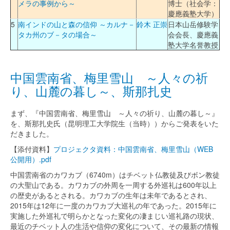
メラの事例から～
博士（社会学：
慶應義塾大学）
5
南インドの山と森の信仰 ～カルナ－
鈴木 正崇
日本山岳修験学
タカ州のブ－タの場合～
会会長、慶應義
塾大学名誉教授
中国雲南省、梅里雪山 ～人々の祈
り、山麓の暮し～、斯那扎史
まず、『中国雲南省、梅里雪山 ～人々の祈り、山麓の暮し～』
を、斯那扎史氏（昆明理工大学院生（当時））からご発表をいた
だきました。
【添付資料】
プロジェクタ資料：中国雲南省、梅里雪山（WEB
公開用）.pdf
中国雲南省のカワカブ（6740m）はチベット仏教徒及びボン教徒
の大聖山である。カワカブの外周を一周する外巡礼は600年以上
の歴史があるとされる。カワカブの生年は未年であるとされ、
2015年は12年に一度のカワカブ大巡礼の年であった。2015年に
実施した外巡礼で明らかとなった変化の凄まじい巡礼路の現状、
最近のチベット人の生活や信仰の変化について、その最新の情報