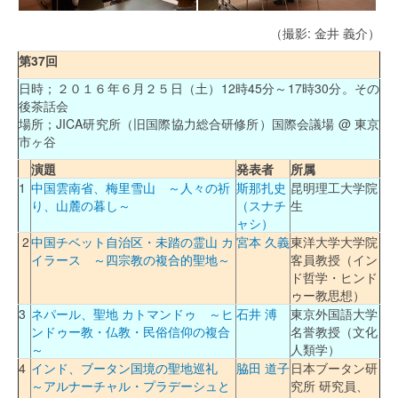
（撮影: 金井 義介）
第37回
日時；２０１６年６月２５日（土）12時45分～17時30分。その
後茶話会
場所；JICA研究所（旧国際協力総合研修所）国際会議場 @ 東京
市ヶ谷
演題
発表者
所属
1
中国雲南省、梅里雪山 ～人々の祈
斯那扎史
昆明理工大学院
り、山麓の暮し～
（スナチ
生
ャシ）
2
中国チベット自治区・未踏の霊山 カ
宮本 久義
東洋大学大学院
イラース ～四宗教の複合的聖地～
客員教授（イン
ド哲学・ヒンド
ゥー教思想）
3
ネパール、聖地 カトマンドゥ ～ヒ
石井 溥
東京外国語大学
ンドゥー教・仏教・民俗信仰の複合
名誉教授（文化
～
人類学）
4
インド、ブータン国境の聖地巡礼
脇田 道子
日本ブータン研
～アルナーチャル・プラデーシュと
究所 研究員、