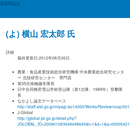
雲南懇話会
演者一覧
(よ) 横山 宏太郎 氏
詳細
最終更新日:2012年08月26日
農業・食品産業技術総合研究機構 中央農業総合研究センタ
ー 北陸研究センター 専門員
第35次南極越冬隊長
日中合同梅里雪山学術登山隊（第1次隊、1989年）登攀隊
長
なかよし論文データベース
http://staff.aist.go.jp/miyagi.iso14000/Works/Review/coop/00
J-Global
http://jglobal.jst.go.jp/detail.php?
JGLOBAL_ID=200901083649498645&t=1&d=1&q=00000421