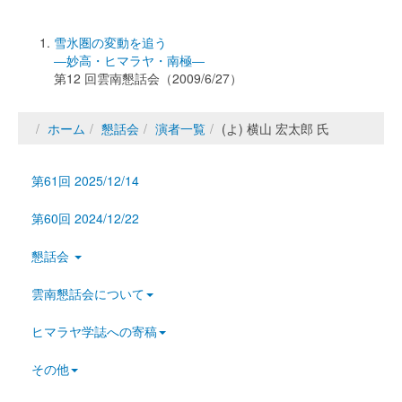
雪氷圏の変動を追う
―妙高・ヒマラヤ・南極―
第12 回雲南懇話会
（2009/6/27）
ホーム
懇話会
演者一覧
(よ) 横山 宏太郎 氏
第61回 2025/12/14
第60回 2024/12/22
懇話会
雲南懇話会について
ヒマラヤ学誌への寄稿
その他