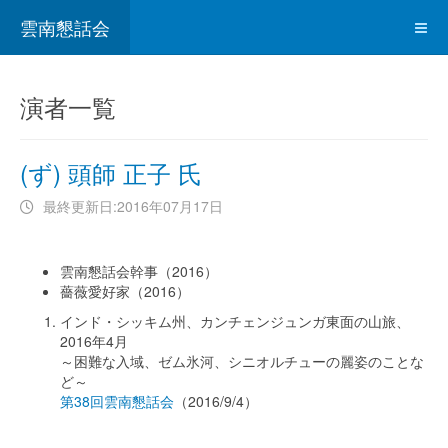
雲南懇話会
演者一覧
(ず) 頭師 正子 氏
最終更新日:2016年07月17日
雲南懇話会幹事（2016）
薔薇愛好家（2016）
インド・シッキム州、カンチェンジュンガ東面の山旅、
2016年4月
～困難な入域、ゼム氷河、シニオルチューの麗姿のことな
ど～
第38回雲南懇話会
（2016/9/4）