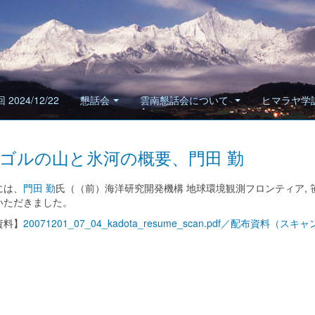
 2024/12/22
懇話会
雲南懇話会について
ヒマラヤ学
ゴルの山と氷河の概要、門田 勤
には、
門田 勤
氏（（前）海洋研究開発機構 地球環境観測フロンティア,
いただきました。
資料】
20071201_07_04_kadota_resume_scan.pdf／配布資料（スキャン