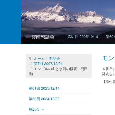
雲南懇話会
第61回 2025/12/14
第60回
モン
ホーム
懇話会
第7回 2007/12/01
モンゴルの山と氷河の概要、門田
４番目
勤
発表を
【添付
第61回 2025/12/14
第60回 2024/12/22
懇話会