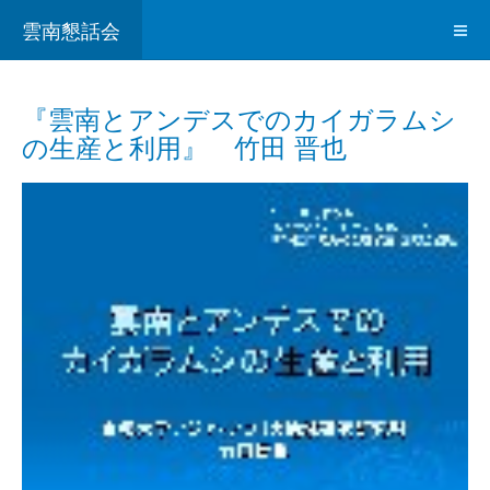
雲南懇話会
『雲南とアンデスでのカイガラムシ
の生産と利用』 竹田 晋也