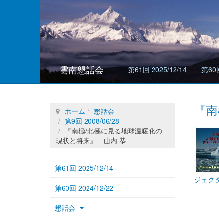
雲南懇話会
第61回 2025/12/14
第60回
『南
ホーム
懇話会
第9回 2008/06/28
『南極/北極に見る地球温暖化の
現状と将来』 山内 恭
第61回 2025/12/14
ジェク
第60回 2024/12/22
懇話会