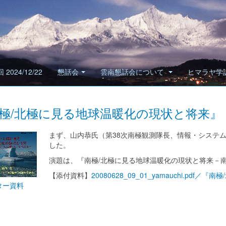
 2024/12/22
懇話会
雲南懇話会について
ヒマラヤ学
極/北極に見る地球温暖化の現状と将来』
まず、山内恭氏（第38次南極観測隊長、情報・システ
した。
演題は、『南極/北極に見る地球温暖化の現状と将来－
【添付資料】
20080628_09_01_yamauchi.p
ター資料