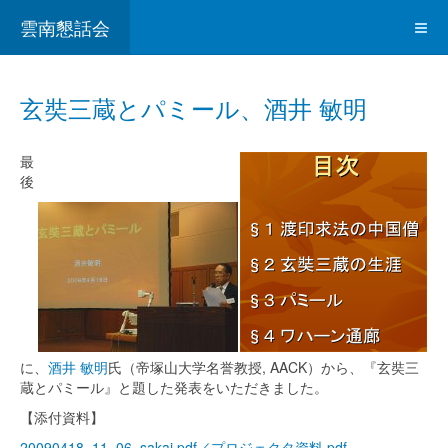
雲南懇話会
玄奘三蔵とパミール、酒井 敏明
最
後
に、
酒井 敏明
氏（帝塚山大学名誉教授, AACK）から、『玄奘三
蔵とパミール』と題した発表をいただきました。
【添付資料】
20090418_11_06_sakai.pdf／プロジェクタ資料.pdf