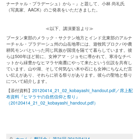
ナーチャル・プラデーシュ）から－』と題して、小林 尚礼氏
（写真家、AACK）のご発表をいただきました。
≪以下、講演要旨より≫
ブータン東部のメラック・サクテン地方とインド北東部のアルナ
ーチャル・プラデーシュ州の山岳地帯には、遊牧民ブロクパや農
耕民モンパといった同じ民族が国境を隔てて暮らしています。彼
らは500年ほど前に、女神アマ・ジョモに導かれて、寒冷なチベ
ットから緑豊かなヒマラヤ南麓にやって来たという伝説を共有し
ています。山や湖、そして何気ない木や石にも女神にちなんだ言
い伝えがあり、それらに祈る祭りがあります。彼らの聖地と祭り
について紹介します。
【添付資料】
20120414_21_02_kobayashi_handout.pdf／席上配
布資料『ヒマラヤの自然信仰と祭り』
（20120414_21_02_kobayashi_handout.pdf）
ホーム
懇話会
第21回 2012/04/14