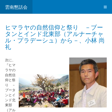
雲南懇話会
ヒマラヤの自然信仰と祭り －ブー
タンとインド北東部（アルナーチャ
ル・プラデーシュ）から－、小林 尚
礼
次に、
『ヒマ
ラヤの
自然信
仰と祭
り －
ブータ
ンとイ
ンド北
東部
（アル