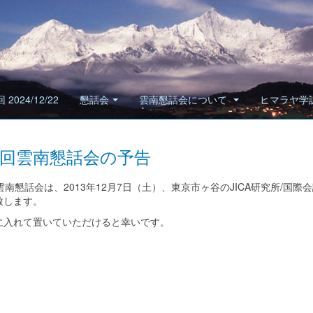
 2024/12/22
懇話会
雲南懇話会について
ヒマラヤ学
7回雲南懇話会の予告
雲南懇話会は、2013年12月7日（土）、東京市ヶ谷のJICA研究所/
致します。
に入れて置いていただけると幸いです。