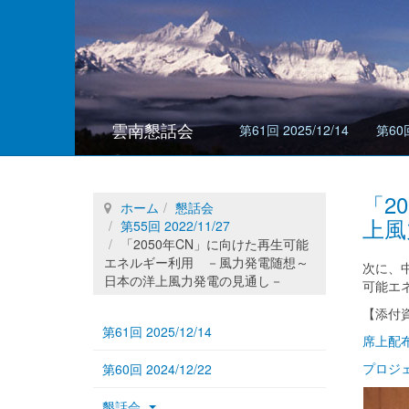
雲南懇話会
第61回 2025/12/14
第60回
「2
ホーム
懇話会
上風
第55回 2022/11/27
「2050年CN」に向けた再生可能
エネルギー利用 －風力発電随想～
次に、
日本の洋上風力発電の見通し－
可能エ
【添付
第61回 2025/12/14
席上配
プロジ
第60回 2024/12/22
懇話会