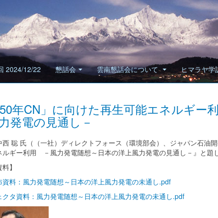
 2024/12/22
懇話会
雲南懇話会について
ヒマラヤ学
050年CN」に向けた再生可能エネルギー
力発電の見通し－
中西 聡 氏（（一社）ディレクトフォース（環境部会）、ジャパン石油開発
ネルギー利用 －風力発電随想～日本の洋上風力発電の見通し－』と題
資料】
布資料：風力発電随想～日本の洋上風力発電の未通し.pdf
ェクタ資料：風力発電随想～日本の洋上風力発電の未通し.pdf