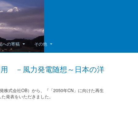
誌への寄稿
その他
利用 －風力発電随想～日本の洋
株式会社OB）から、『「2050年CN」に向けた再生
した発表をいただきました。