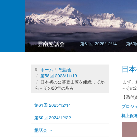
雲南懇話会
第61回 2025/12/14
第60回
日本
ホーム
懇話会
第58回 2023/11/19
日本初の公募登山隊を組織してか
まず、
ら－その20年の歩み
－その
【添付
第61回 2025/12/14
プロジ
机上配
第60回 2024/12/22
懇話会