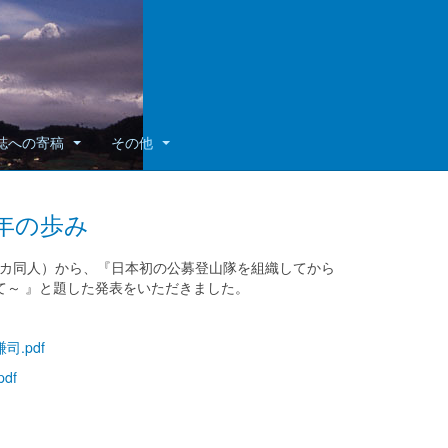
誌への寄稿
その他
年の歩み
シカ同人）から、『日本初の公募登山隊を組織してから
て～ 』と題した発表をいただきました。
.pdf
df