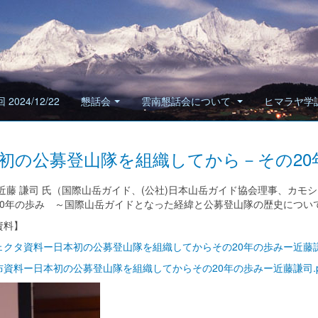
 2024/12/22
懇話会
雲南懇話会について
ヒマラヤ学
初の公募登山隊を組織してから－その20
近藤 謙司 氏（国際山岳ガイド、(公社)日本山岳ガイド協会理事、カモ
20年の歩み ～国際山岳ガイドとなった経緯と公募登山隊の歴史につい
資料】
ェクタ資料ー日本初の公募登山隊を組織してからその20年の歩みー近藤謙司
布資料ー日本初の公募登山隊を組織してからその20年の歩みー近藤謙司.p