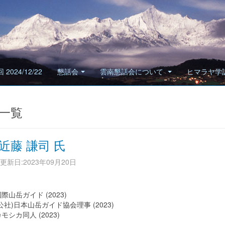
 2024/12/22
懇話会
雲南懇話会について
ヒマラヤ学
一覧
 近藤 謙司 氏
更新日:2023年09月20日
際山岳ガイド (2023)
公社)日本山岳ガイド協会理事 (2023)
モシカ同人 (2023)