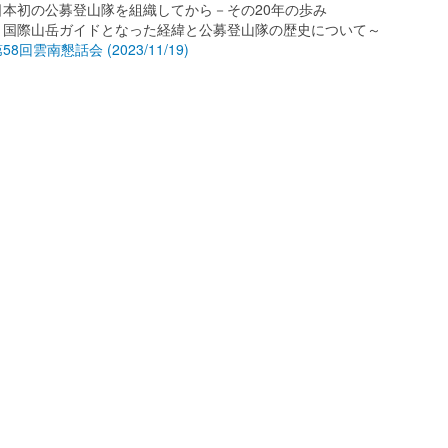
日本初の公募登山隊を組織してから－その20年の歩み
～国際山岳ガイドとなった経緯と公募登山隊の歴史について～
58回雲南懇話会 (2023/11/19)