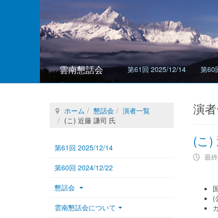
雲南懇話会
第61回 2025/12/14
第60回
演者
ホーム
懇話会
演者一覧
(こ) 近藤 謙司 氏
(こ)
第61回 2025/12/14
最終
第60回 2024/12/22
懇話会
国
(
雲南懇話会について
カ