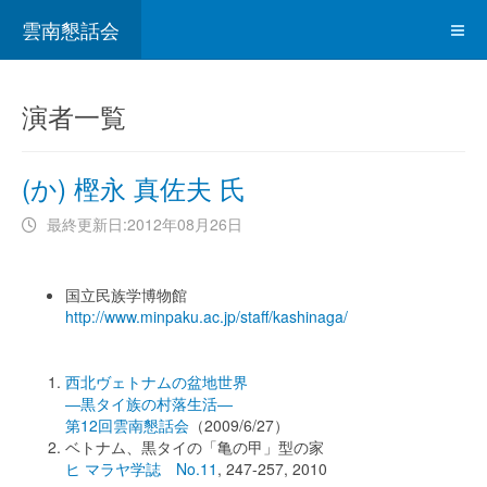
雲南懇話会
演者一覧
(か) 樫永 真佐夫 氏
最終更新日:2012年08月26日
国立民族学博物館
http://www.minpaku.ac.jp/staff/kashinaga/
西北ヴェトナムの盆地世界
―黒タイ族の村落生活―
第12回雲南懇話会
（2009/6/27）
ベトナム、黒タイの「亀の甲」型の家
ヒ マラヤ学誌 No.11
, 247-257, 2010