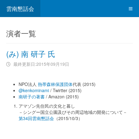
雲南懇話会
演者一覧
(み) 南 研子 氏
最終更新日:2015年09月19日
NPO法人
熱帯森林保護団体
代表 (2015)
@kenkominami
/ Twirtter (2015)
南研子の著書
/ Amazon (2015)
アマゾン先住民の文化と暮し
－シングー国立公園及びその周辺地域の開発について－
第34回雲南懇話会
（2015/10/3）