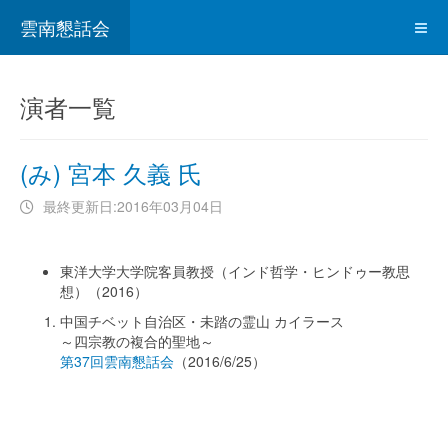
雲南懇話会
演者一覧
(み) 宮本 久義 氏
最終更新日:2016年03月04日
東洋大学大学院客員教授（インド哲学・ヒンドゥー教思
想）（2016）
中国チベット自治区・未踏の霊山 カイラース
～四宗教の複合的聖地～
第37回雲南懇話会
（2016/6/25）