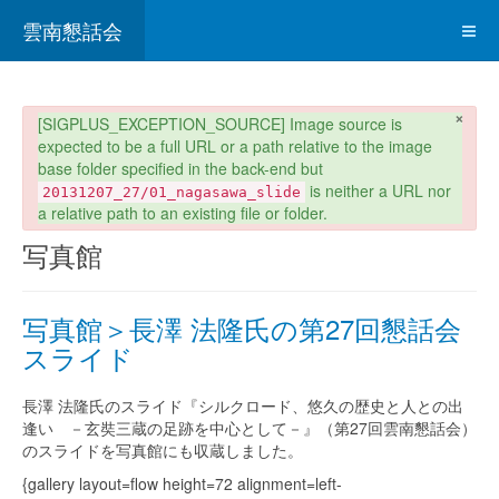
雲南懇話会
×
danger
[SIGPLUS_EXCEPTION_SOURCE] Image source is
expected to be a full URL or a path relative to the image
base folder specified in the back-end but
is neither a URL nor
20131207_27/01_nagasawa_slide
a relative path to an existing file or folder.
写真館
写真館＞長澤 法隆氏の第27回懇話会
スライド
長澤 法隆氏のスライド『シルクロード、悠久の歴史と人との出
逢い －玄奘三蔵の足跡を中心として－』（第27回雲南懇話会）
のスライドを写真館にも収蔵しました。
{gallery layout=flow height=72 alignment=left-