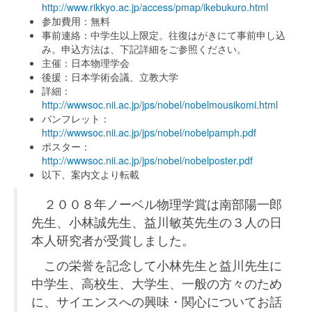
http://www.rikkyo.ac.jp/access/pmap/ikebukuro.html
参加費用：無料
事前連絡：中学生以上限定。往復はがきにて事前申し込
み。申込方法は、下記詳細をご参照ください。
主催：日本物理学会
後援：日本学術会議、立教大学
詳細：
http://wwwsoc.nii.ac.jp/jps/nobel/nobelmousikomi.html
パンフレット：
http://wwwsoc.nii.ac.jp/jps/nobel/nobelpamph.pdf
ポスター：
http://wwwsoc.nii.ac.jp/jps/nobel/nobelposter.pdf
以下、案内文より転載
２００８年ノーベル物理学賞は南部陽一郎
先生、小林誠先生、益川敏英先生の３人の日
本人研究者が受賞しました。
この栄誉を記念して小林先生と益川先生に
中学生、高校生、大学生、一般の方々のため
に、サイエンスへの興味・関心についてお話