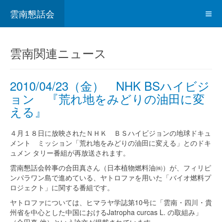
雲南懇話会
雲南関連ニュース
2010/04/23（金） NHK BSハイビジ
ョン 『荒れ地をみどりの油田に変
える』
４月１８日に放映されたＮＨＫ ＢＳハイビジョンの地球ドキュ
メント ミッション「荒れ地をみどりの油田に変える」とのドキ
ュメン タリー番組が再放送されます。
雲南懇話会幹事の合田真さん（日本植物燃料油㈱）が、フィリピ
ンパラワン島で進めている、ヤトロファを用いた「バイオ燃料プ
ロジェクト」に関する番組です。
ヤトロファについては、ヒマラヤ学誌第10号に「雲南・四川・貴
州省を中心とした中国におけるJatropha curcas L. の取組み」