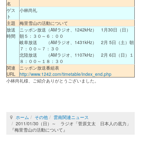
名
ゲス
小林尚礼
ト
主題
梅里雪山の活動について
放送
ニッポン放送（AMラジオ、1242kHz） 1月30日（日）
時間
朝５：３０～６：００
岐阜放送 （AMラジオ、1431kHz） 2月 5日（土）朝
７：００～７：３０
北陸放送 （AMラジオ、1107kHz） 2月 6日（日）１
８：００～１８：３０
関連
ニッポン放送番組表
URL
http://www.1242.com/timetable/index_end.php
小林尚礼様、ご紹介ありがとうございました。
ホーム
その他
雲南関連ニュース
2011/01/30（日）～ ラジオ「菅原文太 日本人の底力」
『梅里雪山の活動について』