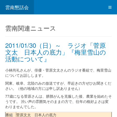
雲南懇話会
雲南関連ニュース
2011/01/30（日）～ ラジオ「菅原
文太 日本人の底力」『梅里雪山の
活動について』
小林尚礼さんが、俳優・菅原文太さんのラジオ番組で、梅里雪山
についてお話しします。
関東、岐阜、北陸のみの放送ですが、早起きの方ぜひお聞きくだ
さい。（他の地域の方には申し訳ありません）
77歳になる菅原さんは、膀胱がんを克服した後、農業を始めたそ
うです。 渋い声の雰囲気そのままの方で、往年の格好よさは変
わりませんでした。
番組
菅原文太 日本人の底力