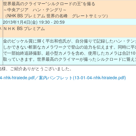
世界最高のクライマー”シルクロードの王”を撮る
～中央アジア ハン・テングリ～
（NHK BS プレミアム 世界の名峰 グレートサミッツ）
2013年1月4日(金) 19:30 - 20:59
ネ
ＮＨＫ BS プレミアム
金のピッケル賞に輝く平出和也氏が、自分撮りで記録したハン・テン
しかできない斬新なカメラワークで登山の迫力を伝えます。同時に平出
で一部始終追跡撮影。超小型カメラを含め、使用したカメラは合計1
取っていきます。世界最高のクライマーが撮ったシルクロードに聳え
也様、ご紹介ありがとうございました。
04-nhk-hiraiede.pdf／案内パンフレット(13-01-04-nhk-hiraiede.pdf)