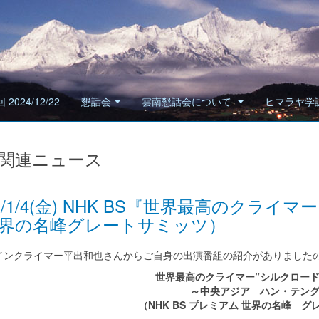
 2024/12/22
懇話会
雲南懇話会について
ヒマラヤ学
関連ニュース
13/1/4(金) NHK BS『世界最高のクラ
界の名峰グレートサミッツ）
インクライマー平出和也さんからご自身の出演番組の紹介がありました
世界最高のクライマー”シルクロード
～中央アジア ハン・テン
（NHK BS プレミアム 世界の名峰 