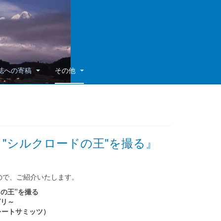
誌への寄稿
その他
イマー "シルクロードの王"を撮る』
ので、ご紹介いたします。
の王”を撮る
グリ～
グレートサミッツ）