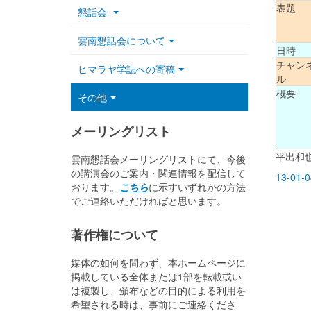
表題
懇話会
雲南懇話会について
日時
チャン
ヒマラヤ学誌への寄稿
ル
概要
その他
メーリングリスト
平出和
雲南懇話会メーリングリストにて、今後
の講演会のご案内・関連情報を配信して
13-01-
おります。
こちら
に示すいずれかの方法
でご連絡いただければと思います。
著作権について
媒体の如何を問わず、本ホームページに
掲載している全体または1部を転載或い
は複製し、頒布などの目的による利用を
希望される時は、事前にご連絡くださ