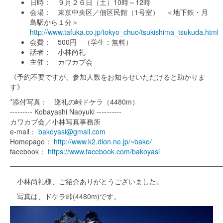
日時： ９月２６日（土）10時～12時
会場： 東京中央区／佃区民館（1号室） ＜地下鉄・月
島駅から１分＞
http://www.tafuka.co.jp/tokyo_chuo/tsukishima_tsukuda.html
会費： 500円 （学生：無料）
話者： 小林尚礼
主催： カワカブ会
《予約不要ですが、参加人数をお知らせいただけると助かりま
す》
*添付写真： 巡礼の峠ドケラ（4480m）
--------- Kobayashi Naoyuki ----------
カワカブ会／小林写真事務所
e-mail：
bakoyasi@gmail.com
Homepage：
http://www.k2.dion.ne.jp/~bako/
facebook：
https://www.facebook.com/bakoyasi
━━━━━━━━━━━━━━━━━━━━━━━━━━━━━━
小林尚礼様、ご紹介ありがとうございました。
写真は、ドケラ峠(4480m)です。