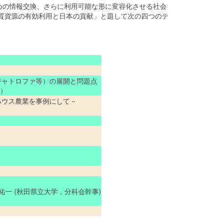
の情報交換、さらに利用可能な形に変容化させる社会
質資源の有効利用と日本の貢献」と題して次の四つのテ
ジャトロファ等）の展開と問題点
長）
ハウス農業を事例にして－
祐一 (秋田県立大学，分科会幹事)