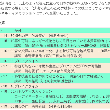
講演会は、以上のような視点に立って日本の技術を現地へつなげるため
を提案する場として 「沙漠化防止のための植林－その後はどうする？木
パネルディスカッションについて企画いたしました。
次第
 －
受付
 －14：30
開会の辞：的場泰信 (分科会会長)
 －15：10
再生可能エネルギー植物として注目されている木質系植物（
講師：飯山賢治 氏（国際農林業協力センターJIRCAS 理事
 －16：00
森林資源のエネルギー化による持続可能な地域経営 －加温
講師：永野正展氏（高知工科大学 特任教授）
 －16：20
ブレイクタイム
 －17：00
持続可能なバイオ燃料生産とプログラム型CDMの可能性
講師：河村愛 氏（エックス都市研究所）
 －17：50
科学技術と社会の間で起こること：明治の日本の経験から
講師：岡本拓司 氏（東京大学 准教授）
 －18：10
ブレイクタイム
 －18：55
パネルディスカッション
コーディネーター：西牧隆壯 氏 (国際協力機構) ，司会：石川
パネラー：飯山賢治 氏，永野正展 氏，河村愛氏，岡本拓司氏
 －19：00
閉会の辞：深井善雄 (分科会副会長)