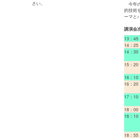
さい。
今年の
的技術
ーマと
講演会
13：45
14：25
14：30
15：20
16：10
16：20
17：10
18：00
18：10
18：55