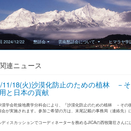
 2024/12/22
懇話会
雲南懇話会について
ヒマラヤ学
関連ニュース
08/11/18(火)沙漠化防止のための植林
用と日本の貢献
漠学会乾燥地農学分科会により、『沙漠化防止のための植林 －その後
演会が実施されます。参加ご希望の方は、末尾記載の事務局（連絡先）
ディスカッションでコーディネーターを務めるJICAの西牧隆壮さんに
。