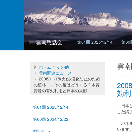
雲南懇話会
第61回 2025/12/14
第60回
雲南
ホーム
その他
雲南関連ニュース
2008/11/18(火)沙漠化防止のため
20
の植林 －その後はどうする？木質
資源の有効利用と日本の貢献
効利
日本沙
第61回 2025/12/14
した講
第60回 2024/12/22
パネル
います
懇話会