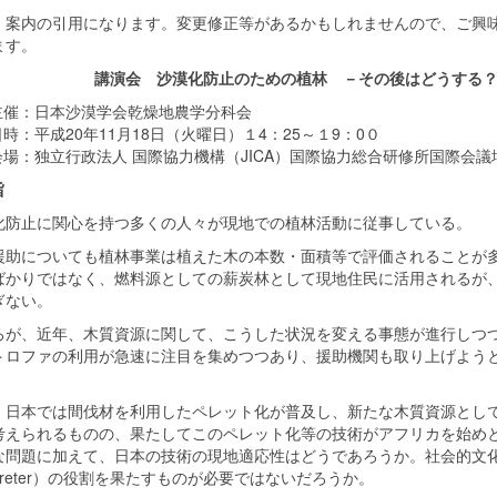
案内の引用になります。変更修正等があるかもしれませんので、ご興味
ます。
講演会 沙漠化防止のための植林 －その後はどうする
主催：日本沙漠学会乾燥地農学分科会
日時：平成20年11月18日（火曜日）１4：25～１9：0０
会場：独立行政法人 国際協力機構（JICA）国際協力総合研修所国際会議
旨
防止に関心を持つ多くの人々が現地での植林活動に従事している。
助についても植林事業は植えた木の本数・面積等で評価されることが多
ばかりではなく、燃料源としての薪炭林として現地住民に活用されるが
ぎない。
が、近年、木質資源に関して、こうした状況を変える事態が進行しつつ
トロファの利用が急速に注目を集めつつあり、援助機関も取り上げよう
日本では間伐材を利用したペレット化が普及し、新たな木質資源として
考えられるものの、果たしてこのペレット化等の技術がアフリカを始め
な問題に加えて、日本の技術の現地適応性はどうであろうか。社会的文
erpreter）の役割を果たすものが必要ではないだろうか。