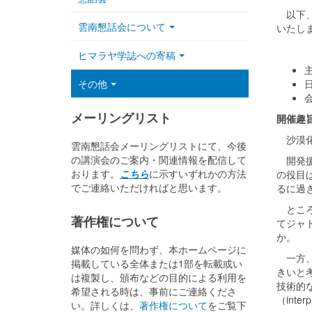
以下、
雲南懇話会について
いたし
ヒマラヤ学誌への寄稿
その他
メーリングリスト
開催趣
沙漠化
雲南懇話会メーリングリストにて、今後
の講演会のご案内・関連情報を配信して
開発援
おります。
こちら
に示すいずれかの方法
の役目
でご連絡いただければと思います。
るに過
ところ
著作権について
てジャ
か。
媒体の如何を問わず、本ホームページに
一方、
掲載している全体または1部を転載或い
きいと
は複製し、頒布などの目的による利用を
技術的
希望される時は、事前にご連絡くださ
（int
い。詳しくは、
著作権について
をご覧下