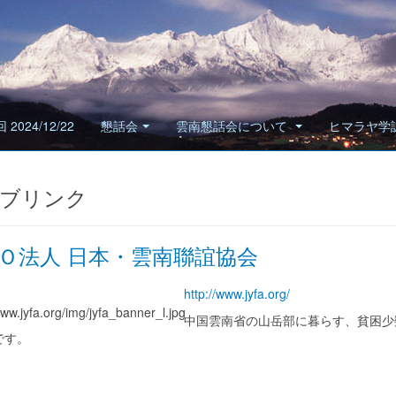
 2024/12/22
懇話会
雲南懇話会について
ヒマラヤ学
ブリンク
Ｏ法人 日本・雲南聯誼協会
http://www.jyfa.org/
中国雲南省の山岳部に暮らす、貧困少
です。