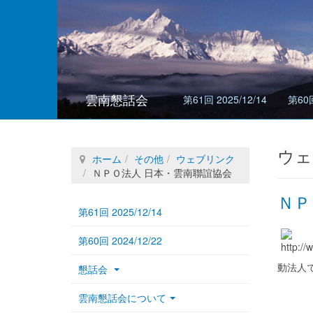
雲南懇話会
第61回 2025/12/14
第60回
ウェ
ホーム
その他
ウェブリンク
ＮＰＯ法人 日本・雲南聯誼協会
ＮＰ
第61回 2025/12/14
第60回 2024/12/22
動法人
懇話会
雲南懇話会について