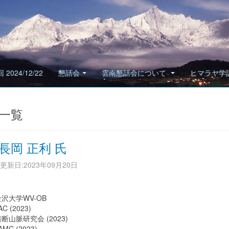
 2024/12/22
懇話会
雲南懇話会について
ヒマラヤ学
一覧
 長岡 正利 氏
更新日:2023年09月20日
金沢大学WV-OB
AC (2023)
断山脈研究会 (2023)
AMC (2023)