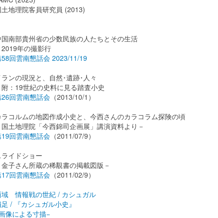
土地理院客員研究員 (2013)
中国南部貴州省の少数民族の人たちとその生活
－2019年の撮影行
58回雲南懇話会 2023/11/19
イランの現況と、自然･遺跡･人々
－附：19世紀の史料に見る踏査小史
第26回雲南懇話会
（2013/10/1）
カラコルムの地図作成小史と、今西さんのカラコラム探険の頃
－国土地理院「今西錦司企画展」講演資料より－
第19回雲南懇話会
（2011/07/9）
スライドショー
－金子さん所蔵の稀覯書の掲載図版－
第17回雲南懇話会
（2011/02/9）
西域 情報戦の世紀 / カシュガル
補足 / 『カシュガル小史』
−画像による寸描−