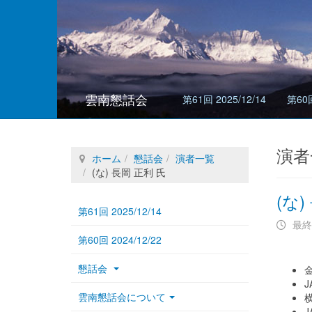
雲南懇話会
第61回 2025/12/14
第60回
演者
ホーム
懇話会
演者一覧
(な) 長岡 正利 氏
(な)
第61回 2025/12/14
最終
第60回 2024/12/22
懇話会
J
雲南懇話会について
横
J