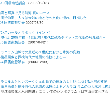
第10回雲南懇話会
（2008/12/13）
地図と写真で見る能海 寛のコース
－明治前期、人々は未知の地とその文化に憧れ、目指した－
第６回雲南懇話会
2007/06/30
ザンスカールとラダック（インド）
－現代と20数年前・1世紀前 / 現代に残るチベット文化圏の写真紹介－
第５回雲南懇話会
（2007/04/21）
カラコラム山脈での最近の１世紀における氷河の変動
―衛星画像と探検時代の地図の比較による―
第４回雲南懇話会
（2006/12/09）
カラコルムとヒンズークシュ山脈での最近の１世紀における氷河の変動
～衛星画像と探検時代の地図の比較による／カラコ ラムの巨大氷河は後
「地球温暖化と氷河問題」につ いてのシンポジウム（日本山岳文化学会