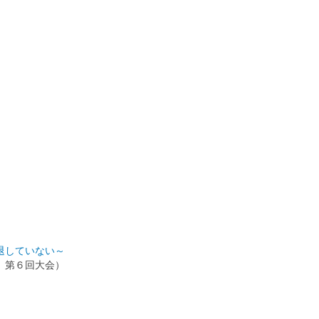
退していない～
 第６回大会）