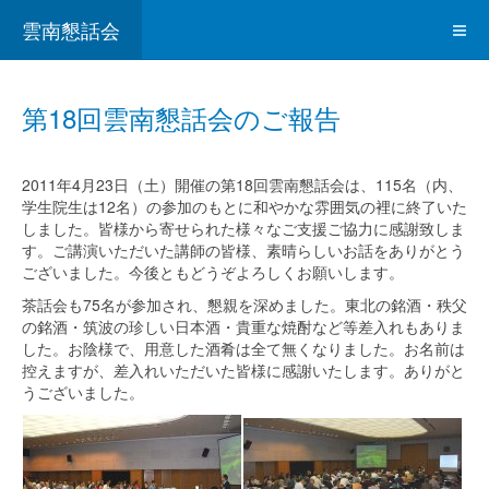
雲南懇話会
第18回雲南懇話会のご報告
2011年4月23日（土）開催の第18回雲南懇話会は、115名（内、
学生院生は12名）の参加のもとに和やかな雰囲気の裡に終了いた
しました。皆様から寄せられた様々なご支援ご協力に感謝致しま
す。ご講演いただいた講師の皆様、素晴らしいお話をありがとう
ございました。今後ともどうぞよろしくお願いします。
茶話会も75名が参加され、懇親を深めました。東北の銘酒・秩父
の銘酒・筑波の珍しい日本酒・貴重な焼酎など等差入れもありま
した。お陰様で、用意した酒肴は全て無くなりました。お名前は
控えますが、差入れいただいた皆様に感謝いたします。ありがと
うございました。