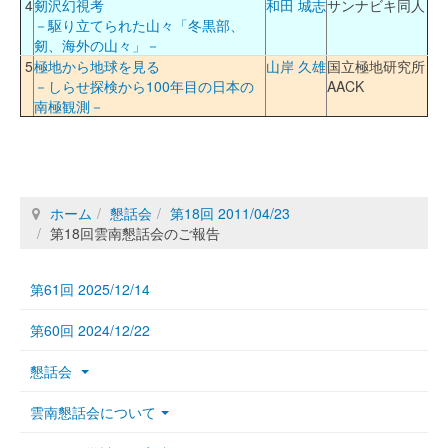
4
剱沢幻視考
和田 城志
サンナビキ同人
－駆り立てられた山々「冬黒部、
剱、海外の山々」－
5
極地から地球を見る
山岸 久雄
国立極地研究所
－しらせ探検から100年目の日本の
AACK
南極観測－
ホーム
懇話会
第18回 2011/04/23
第18回雲南懇話会のご報告
第61回 2025/12/14
第60回 2024/12/22
懇話会
雲南懇話会について