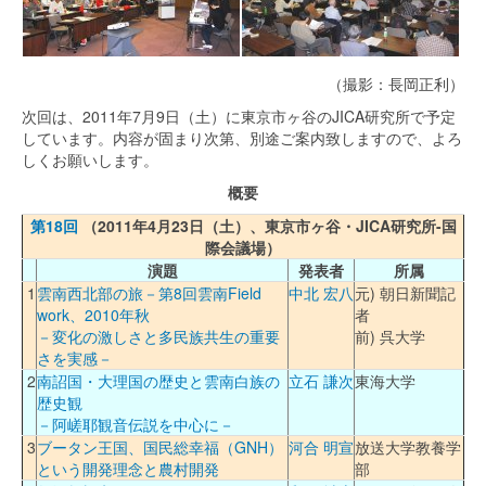
（撮影：長岡正利）
次回は、2011年7月9日（土）に東京市ヶ谷のJICA研究所で予定
しています。内容が固まり次第、別途ご案内致しますので、よろ
しくお願いします。
概要
第18回
（2011年4月23日（土）、東京市ヶ谷・JICA研究所-国
際会議場）
演題
発表者
所属
1
雲南西北部の旅－第8回雲南Field
中北 宏八
元) 朝日新聞記
work、2010年秋
者
－変化の激しさと多民族共生の重要
前) 呉大学
さを実感－
2
南詔国・大理国の歴史と雲南白族の
立石 謙次
東海大学
歴史観
－阿嵯耶観音伝説を中心に－
3
ブータン王国、国民総幸福（GNH）
河合 明宣
放送大学教養学
という開発理念と農村開発
部